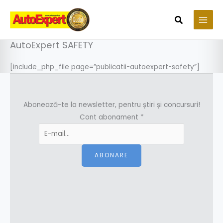
Skip
to
Search
content
AutoExpert SAFETY
[include_php_file page=”publicatii-autoexpert-safety”]
Abonează-te la newsletter, pentru știri și concursuri!
Cont abonament
*
ABONARE