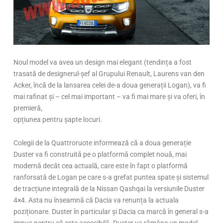
Noul model va avea un design mai elegant (tendința a fost
trasată de designerul-șef al Grupului Renault, Laurens van den
Acker, încă de la lansarea celei de-a doua generații Logan), va fi
mai rafinat și – cel mai important – va fi mai mare și va oferi, în
premieră,
opțiunea pentru șapte locuri.
Colegii de la Quattroruote informează că a doua generație
Duster va fi construită pe o platformă complet nouă, mai
modernă decât cea actuală, care este în fapt o platformă
ranforsată de Logan pe care s-a grefat puntea spate și sistemul
de tracțiune integrală de la Nissan Qashqai la versiunile Duster
4×4. Asta nu înseamnă că Dacia va renunța la actuala
poziționare. Duster în particular și Dacia ca marcă în general s-a
impus pentru că este accesibilă. Duster va rămâne un model