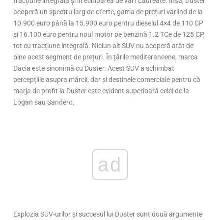
tracțiune integrală și în echiparea de vârf Laureate. Însă, Duster
acoperă un spectru larg de oferte, gama de prețuri variind de la
10.900 euro până la 15.900 euro pentru dieselul 4×4 de 110 CP
și 16.100 euro pentru noul motor pe benzină 1.2 TCe de 125 CP,
tot cu tracțiune integrală. Niciun alt SUV nu acoperă atât de
bine acest segment de prețuri. În țările mediteraneene, marca
Dacia este sinonimă cu Duster. Acest SUV a schimbat
percepțiile asupra mărcii, dar și destinele comerciale pentru că
marja de profit la Duster este evident superioară celei de la
Logan sau Sandero.
ad
Explozia SUV-urilor și succesul lui Duster sunt două argumente