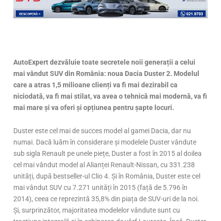
AutoExpert dezvăluie toate secretele noii generații a celui
mai vândut SUV din România: noua Dacia Duster 2. Modelul
care a atras 1,5 milioane clienți va fi mai dezirabil ca
niciodată, va fi mai stilat, va avea o tehnică mai modernă, va fi
mai mare și va oferi și opțiunea pentru șapte locuri.
Duster este cel mai de succes model al gamei Dacia, dar nu
numai. Dacă luăm în considerare și modelele Duster vândute
sub sigla Renault pe unele piețe, Duster a fost în 2015 al doilea
cel mai vândut model al Alianței Renault-Nissan, cu 331.238
unități, după bestseller-ul Clio 4. Și în România, Duster este cel
mai vândut SUV cu 7.271 unități în 2015 (față de 5.796 în
2014), ceea ce reprezintă 35,8% din piața de SUV-uri de la noi.
Și, surprinzător, majoritatea modelelor vândute sunt cu