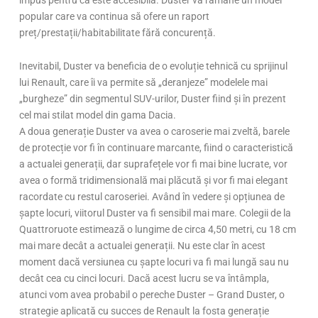
popular care va continua să ofere un raport
preț/prestații/habitabilitate fără concurență.
Inevitabil, Duster va beneficia de o evoluție tehnică cu sprijinul
lui Renault, care îi va permite să „deranjeze” modelele mai
„burgheze” din segmentul SUV-urilor, Duster fiind și în prezent
cel mai stilat model din gama Dacia.
A doua generație Duster va avea o caroserie mai zveltă, barele
de protecție vor fi în continuare marcante, fiind o caracteristică
a actualei generații, dar suprafețele vor fi mai bine lucrate, vor
avea o formă tridimensională mai plăcută și vor fi mai elegant
racordate cu restul caroseriei. Având în vedere și opțiunea de
șapte locuri, viitorul Duster va fi sensibil mai mare. Colegii de la
Quattroruote estimează o lungime de circa 4,50 metri, cu 18 cm
mai mare decât a actualei generații. Nu este clar în acest
moment dacă versiunea cu șapte locuri va fi mai lungă sau nu
decât cea cu cinci locuri. Dacă acest lucru se va întâmpla,
atunci vom avea probabil o pereche Duster – Grand Duster, o
strategie aplicată cu succes de Renault la fosta generație