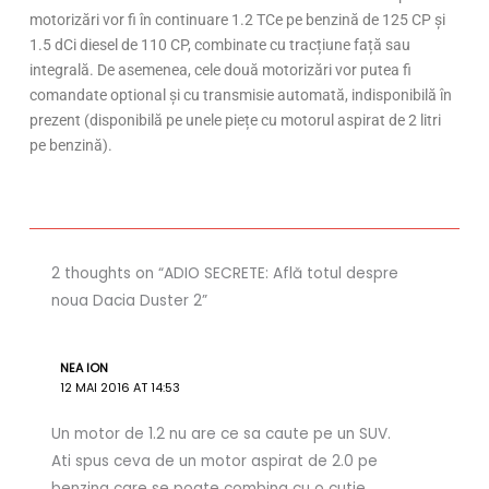
motorizări vor fi în continuare 1.2 TCe pe benzină de 125 CP și
1.5 dCi diesel de 110 CP, combinate cu tracțiune față sau
integrală. De asemenea, cele două motorizări vor putea fi
comandate optional și cu transmisie automată, indisponibilă în
prezent (disponibilă pe unele piețe cu motorul aspirat de 2 litri
pe benzină).
2 thoughts on “ADIO SECRETE: Află totul despre
noua Dacia Duster 2”
NEA ION
12 MAI 2016 AT 14:53
Un motor de 1.2 nu are ce sa caute pe un SUV.
Ati spus ceva de un motor aspirat de 2.0 pe
benzina care se poate combina cu o cutie