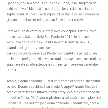
Qashqai, dar și la Modus sau Scenic. Dacă, însă, lungimea de
4,50 metri va fi identică în cazul ambelor versiuni cu cinci și
șapte locuri, atunci nu ar fi imposibil ca Dacia să se gândească
și la un model intermediar, plasat între Duster și Kwid.
Câteva sugestii estetice le oferă deja conceptul Duster Oroch
prezentat la Salonul de la Sao Paolo, în 2014. În timp ce
versiunea de serie a pick-up-ului lansat în Brazilia, în 2015,
având același nume, este clar
derivat din prima generație Duster, conceptul prezentat cu un
an înainte prefigurează ceva cu totul nou. De aceea, mai mult ca
sigur, aceste soluții estetice le vom reîntâlni pe noua generație
Duster.
Tehnic, a doua generație Duster va fi complet diferită. Începând
cu noul Duster se schimbă strategia Alianței Renault-Nissan în
ceea ce privește așa numita gamă entry-level din care fac parte
modelele Dacia. Până acum, platforma utilizată pentru pionierul
Logan era una bazată pe a doua generație Renault Clio, care a