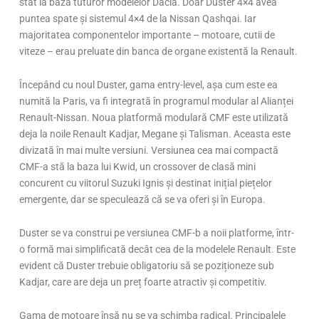
stat la baza tuturor modelelor Dacia. Doar Duster 4×4 avea
puntea spate și sistemul 4×4 de la Nissan Qashqai. Iar
majoritatea componentelor importante – motoare, cutii de
viteze – erau preluate din banca de organe existentă la Renault.
Începând cu noul Duster, gama entry-level, așa cum este ea
numită la Paris, va fi integrată în programul modular al Alianței
Renault-Nissan. Noua platformă modulară CMF este utilizată
deja la noile Renault Kadjar, Megane și Talisman. Aceasta este
divizată în mai multe versiuni. Versiunea cea mai compactă
CMF-a stă la baza lui Kwid, un crossover de clasă mini
concurent cu viitorul Suzuki Ignis și destinat inițial piețelor
emergente, dar se speculează că se va oferi și în Europa.
Duster se va construi pe versiunea CMF-b a noii platforme, într-
o formă mai simplificată decât cea de la modelele Renault. Este
evident că Duster trebuie obligatoriu să se poziționeze sub
Kadjar, care are deja un preț foarte atractiv și competitiv.
Gama de motoare însă nu se va schimba radical. Principalele