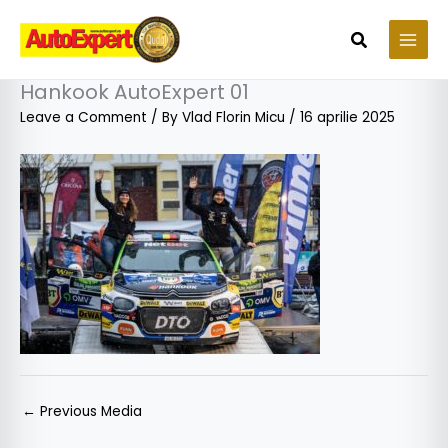
Skip
to
Search
content
Hankook AutoExpert 01
Leave a Comment
/ By
Vlad Florin Micu
/
16 aprilie 2025
←
Previous Media