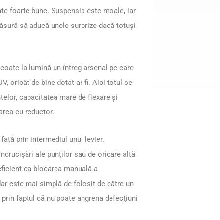
tate foarte bune. Suspensia este moale, iar
 măsură să aducă unele surprize dacă totuşi
 scoate la lumină un întreg arsenal pe care
V, oricât de bine dotat ar fi. Aici totul se
telor, capacitatea mare de flexare şi
area cu reductor.
ţă prin intermediul unui levier.
ncrucişări ale punţilor sau de oricare altă
eficient ca blocarea manuală a
 dar este mai simplă de folosit de către un
ă prin faptul că nu poate angrena defecţiuni