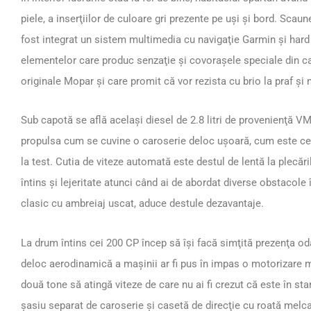
piele, a inserţiilor de culoare gri prezente pe uşi şi bord. Scaune
fost integrat un sistem multimedia cu navigaţie Garmin şi hard
elementelor care produc senzaţie şi covoraşele speciale din 
originale Mopar şi care promit că vor rezista cu brio la praf şi 
Sub capotă se află acelaşi diesel de 2.8 litri de provenienţă VM
propulsa cum se cuvine o caroserie deloc uşoară, cum este cea
la test. Cutia de viteze automată este destul de lentă la plecări
întins şi lejeritate atunci când ai de abordat diverse obstacole
clasic cu ambreiaj uscat, aduce destule dezavantaje.
La drum întins cei 200 CP încep să îşi facă simţită prezenţa od
deloc aerodinamică a maşinii ar fi pus în impas o motorizare m
două tone să atingă viteze de care nu ai fi crezut că este în sta
şasiu separat de caroserie şi casetă de direcţie cu roată melca