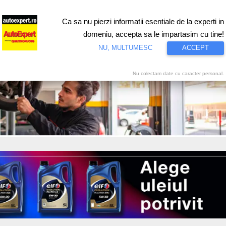
Ca sa nu pierzi informatii esentiale de la experti in
ri
Test drive
Eco
Motorsport
Proiecte speciale
Video
domeniu, accepta sa le impartasim cu tine!
NU, MULTUMESC
ACCEPT
Nu colectam date cu caracter personal.