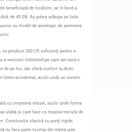
le beneficiază de încălzire, iar în bord a
 disk de 40 GB. Aş putea adăuga pe lista
cauciuc cu model de anvelope, de asemena
noroi.
, ce produce 200 CP, suficienţi pentru a
 a versiunii Unlimited pe care am avut-o
le de pe loc, dar oferă confort la drum
 în teren accidentat, acolo unde un sistem
ată cu creşterea vitezei, acolo unde forma
ai slabă şi care face ca maşina trecută de
re. Construcţia clasică cu punţi rigide,
tă nu face parte tocmai din reţeta unei