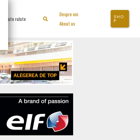
Despre noi
SHO
Auto rulate
Search
P
About us