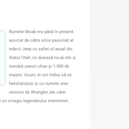
Numele Moab era până în prezent
asociat de către orice pasionat al
mărcii Jeep cu safari-ul anual din
Statul Utah, ce durează nouă zile şi
numără uneori chiar şi 1.000 de
maşini. Acum, ei vor trebui să se
familiarizeze şi cu numele unei
versiuni de Wrangler, ale cărei
şi un omagiu legendarului eveniment.