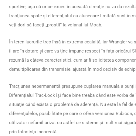
sportive, aşa că orice exces în această direcţie nu va da rezul
tracţiunea spate şi diferenţialul cu alunecare limitată sunt în
veţi dori să faceţi „prostii“ la volanul lui Moab.
În teren lucrurile trec însă în extrema cealaltă, iar Wrangler va
îl are în dotare şi care va ţine impune respect în faţa oricărui SU
rezumă la câteva caracteristici, cum ar fi soliditatea componen
demultiplicarea din transmisie, ajutată în mod decisiv de echip
Tracţiunea nepermanentă presupune cuplarea manuală a punţii fa
Diferenţialul Trac-Lock îşi face bine treaba când este vorba de î
situaţie când există o problemă de aderenţă. Nu este la fel de 
diferenţialelor, posibilitate pe care o oferă versiunea Rubicon,
utilizator nefamiliarizat cu astfel de sisteme şi mult mai sigur
prin folosinţa incorectă.