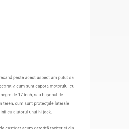
 trecând peste acest aspect am putut să
ecorativ, cum sunt capota motorului cu
e negre de 17 inch, sau buşonul de
n teren, cum sunt protecţiile laterale
inii cu ajutorul unui hi-jack.
d de câştigat acum datorită tapiţeriei din