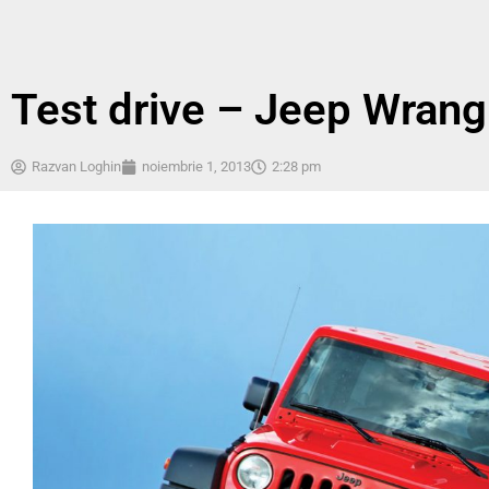
Test drive – Jeep Wran
Razvan Loghin
noiembrie 1, 2013
2:28 pm