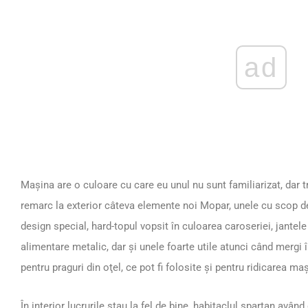
ad
Maşina are o culoare cu care eu unul nu sunt familiarizat, dar
remarc la exterior câteva elemente noi Mopar, unele cu scop d
design special, hard-topul vopsit în culoarea caroseriei, jantel
alimentare metalic, dar şi unele foarte utile atunci când mergi î
pentru praguri din oţel, ce pot fi folosite şi pentru ridicarea maş
În interior lucrurile stau la fel de bine, habitaclul spartan avân