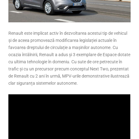
Renault este implicat activ în dezvoltarea acestui tip de vehicul
și de aceea promovează modificarea legislației actuale în
favoarea dreptului de circulație a mașinilor autonome. Cu
ocazia întâlnirii, Renault a adus și 3 exemplare de Espace dotate
cu ultima tehnologie în domeniu. Cu sute de ore petrecute în
trafic și cu un precursor precum conceptul Next Two, prezentat
de Renault cu 2 ani în urmă, MPV-urile demonstrative ilustrează
clar siguranța sistemelor autonome.