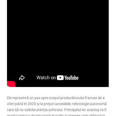
Ele reprezintă un pas spre scopul producătorului francez de a
oferi până în 2020 și la prețuri accesibile, tehnologie autonomă
care să nu solicite atenția șoferului. Principalul lor avantaj va fi
gradul crescut de siguranță în trafic și crearea unei călătorii la