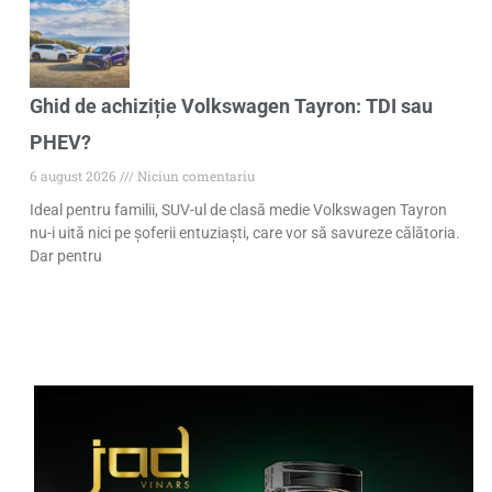
Ghid de achiziție Volkswagen Tayron: TDI sau
PHEV?
6 august 2026
Niciun comentariu
Ideal pentru familii, SUV-ul de clasă medie Volkswagen Tayron
nu-i uită nici pe șoferii entuziaști, care vor să savureze călătoria.
Dar pentru