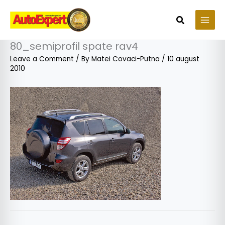
Skip
to
Search
content
80_semiprofil spate rav4
Leave a Comment
/ By
Matei Covaci-Putna
/
10 august
2010