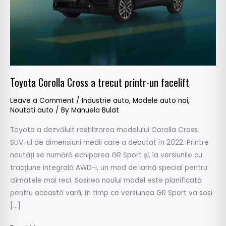
facelift
Toyota Corolla Cross a trecut printr-un facelift
Leave a Comment
/
Industrie auto
,
Modele auto noi
,
Noutati auto
/ By
Manuela Bulat
Toyota a dezvăluit restilizarea modelului Corolla Cross,
SUV-ul de dimensiuni medii care a debutat în 2022. Printre
noutăți se numără echiparea GR Sport și, la versiunile cu
tracțiune integrală AWD-i, un mod de iarnă special pentru
climatele mai reci. Sosirea noului model este planificată
pentru această vară, în timp ce versiunea GR Sport va sosi
[…]