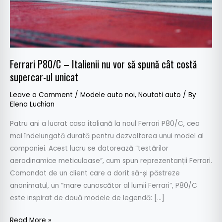
spună
cât
costă
supercar-
ul
Ferrari P80/C – Italienii nu vor să spună cât costă
unicat
supercar-ul unicat
Leave a Comment
/
Modele auto noi
,
Noutati auto
/ By
Elena Luchian
Patru ani a lucrat casa italiană la noul Ferrari P80/C, cea
mai îndelungată durată pentru dezvoltarea unui model al
companiei. Acest lucru se datorează “testărilor
aerodinamice meticuloase”, cum spun reprezentanții Ferrari.
Comandat de un client care a dorit să-și păstreze
anonimatul, un “mare cunoscător al lumii Ferrari”, P80/C
este inspirat de două modele de legendă: […]
Read More »