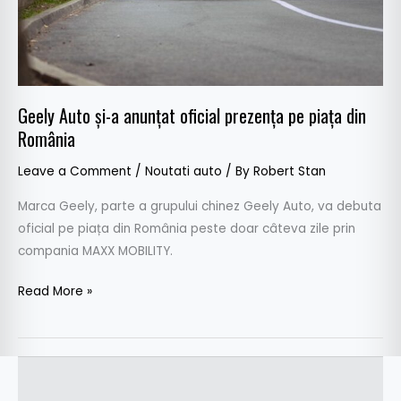
pe
piața
din
România
Geely Auto și-a anunțat oficial prezența pe piața din
România
Leave a Comment
/
Noutati auto
/ By
Robert Stan
Marca Geely, parte a grupului chinez Geely Auto, va debuta
oficial pe piața din România peste doar câteva zile prin
compania MAXX MOBILITY.
Read More »