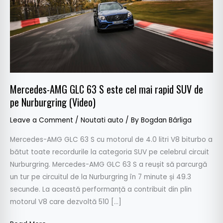
este
cel
mai
rapid
SUV
de
pe
Mercedes-AMG GLC 63 S este cel mai rapid SUV de
Nurburgring
pe Nurburgring (Video)
(Video)
Leave a Comment
/
Noutati auto
/ By
Bogdan Bârliga
Mercedes-AMG GLC 63 S cu motorul de 4.0 litri V8 biturbo a
bătut toate recordurile la categoria SUV pe celebrul circuit
Nurburgring. Mercedes-AMG GLC 63 S a reușit să parcurgă
un tur pe circuitul de la Nurburgring în 7 minute și 49.3
secunde. La această performanță a contribuit din plin
motorul V8 care dezvoltă 510 […]