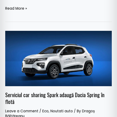
Read More »
Serviciul
car
sharing
Spark
adaugă
Dacia
Spring
în
flotă
Serviciul car sharing Spark adaugă Dacia Spring în
flotă
Leave a Comment
/
Eco
,
Noutati auto
/ By
Dragoș
Băltățeanu