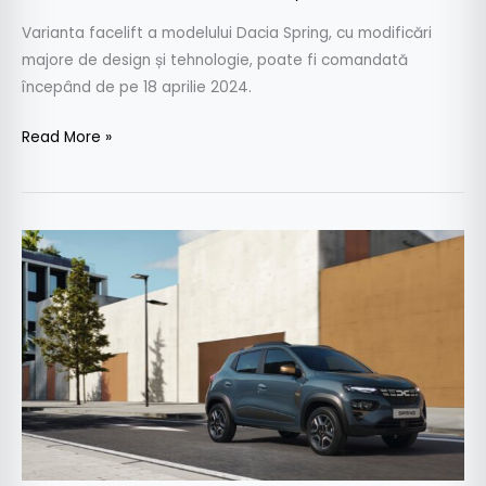
Varianta facelift a modelului Dacia Spring, cu modificări
majore de design și tehnologie, poate fi comandată
începând de pe 18 aprilie 2024.
Read More »
Dacia
Spring
Extreme:
versiune
nouă
cu
65
CP
pentru