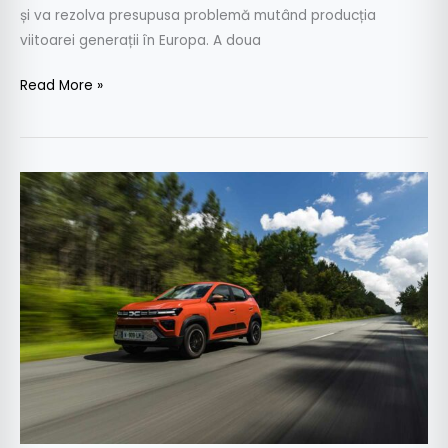
și va rezolva presupusa problemă mutând producția
viitoarei generații în Europa. A doua
Read More »
Dacia
Spring
model
2024
–
cum
se
conduce?