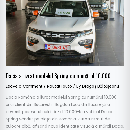
livrat
modelul
Spring
cu
numărul
10.000
Dacia a livrat modelul Spring cu numărul 10.000
Leave a Comment
/
Noutati auto
/ By
Dragoș Băltățeanu
Dacia România a livrat modelul Spring cu numărul 10.000
unui client din București. Bogdan Luca din București a
devenit posesorul celui de-al 10.000-lea vehicul Dacia
Spring vândut pe piaţa din România. Autoturismul, de
culoare albă, afișând noua identitate vizuală a mărcii Dacia,