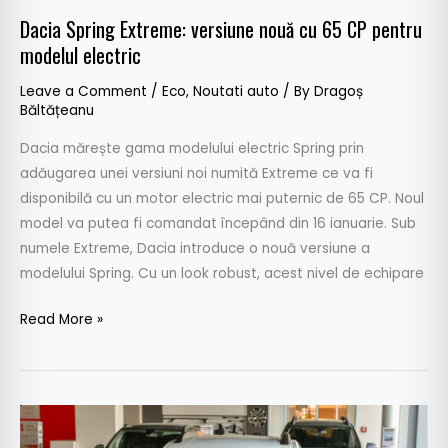
modelul
Dacia Spring Extreme: versiune nouă cu 65 CP pentru
electric
modelul electric
Leave a Comment
/
Eco
,
Noutati auto
/ By
Dragoș
Băltățeanu
Dacia mărește gama modelului electric Spring prin
adăugarea unei versiuni noi numită Extreme ce va fi
disponibilă cu un motor electric mai puternic de 65 CP. Noul
model va putea fi comandat începând din 16 ianuarie. Sub
numele Extreme, Dacia introduce o nouă versiune a
modelului Spring. Cu un look robust, acest nivel de echipare
Read More »
Dacia
a