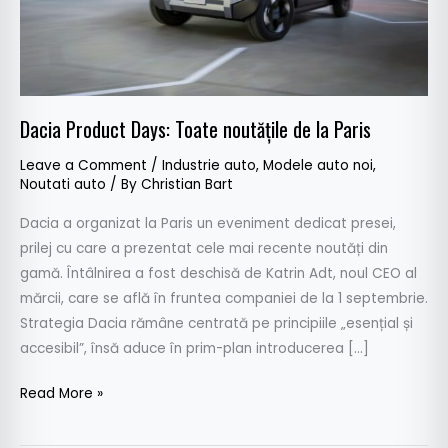
Paris
Dacia Product Days: Toate noutățile de la Paris
Leave a Comment
/
Industrie auto
,
Modele auto noi
,
Noutati auto
/ By
Christian Bart
Dacia a organizat la Paris un eveniment dedicat presei,
prilej cu care a prezentat cele mai recente noutăți din
gamă. Întâlnirea a fost deschisă de Katrin Adt, noul CEO al
mărcii, care se află în fruntea companiei de la 1 septembrie.
Strategia Dacia rămâne centrată pe principiile „esențial și
accesibil”, însă aduce în prim-plan introducerea […]
Read More »