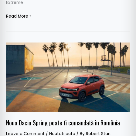
Extreme
Read More »
Noua
Dacia
Spring
poate
fi
comandată
în
România
Noua Dacia Spring poate fi comandată în România
Leave a Comment
/
Noutati auto
/ By
Robert Stan