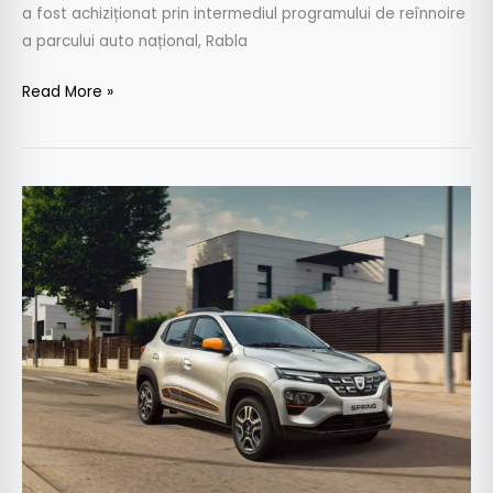
a fost achiziționat prin intermediul programului de reînnoire
a parcului auto național, Rabla
Read More »
Dacia
Spring
a
depășit
pragul
de
5000
de
exemplare
vândute
în