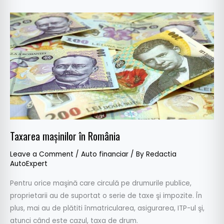
Taxarea
maşinilor
în
România
Taxarea maşinilor în România
Leave a Comment
/
Auto financiar
/ By
Redactia
AutoExpert
Pentru orice maşină care circulă pe drumurile publice,
proprietarii au de suportat o serie de taxe şi impozite. În
plus, mai au de plătiti înmatricularea, asigurarea, ITP-ul şi,
atunci când este cazul, taxa de drum.