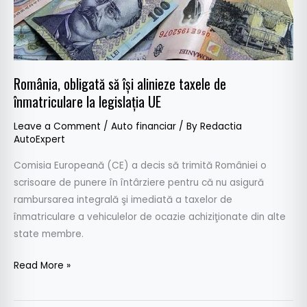
înmatriculare
la
legislaţia
UE
România, obligată să îşi alinieze taxele de
înmatriculare la legislaţia UE
Leave a Comment
/
Auto financiar
/ By
Redactia
AutoExpert
Comisia Europeană (CE) a decis să trimită României o
scrisoare de punere în întârziere pentru că nu asigură
rambursarea integrală şi imediată a taxelor de
înmatriculare a vehiculelor de ocazie achiziţionate din alte
state membre.
Read More »