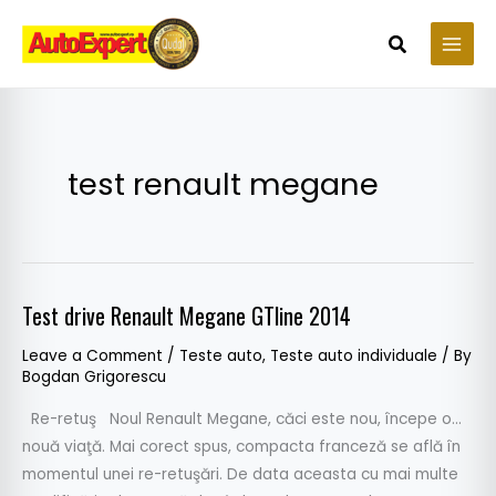
Skip
to
Search
content
test renault megane
Test drive Renault Megane GTline 2014
Test
drive
Leave a Comment
/
Teste auto
,
Teste auto individuale
/ By
Renault
Bogdan Grigorescu
Megane
Re-retuş Noul Renault Megane, căci este nou, începe o…
GTline
nouă viaţă. Mai corect spus, compacta franceză se află în
2014
momentul unei re-retuşări. De data aceasta cu mai multe