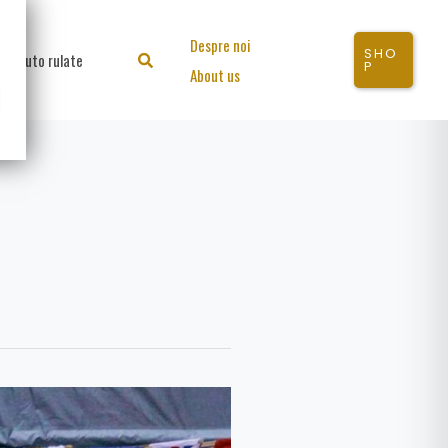
Despre noi
SHO
Auto rulate
Search
P
About us