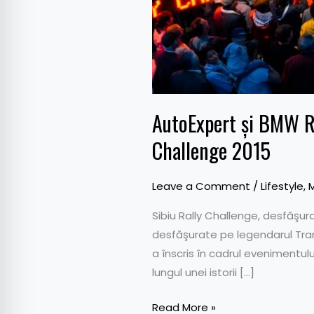
AutoExpert şi BMW Rom
Challenge 2015
Leave a Comment
/
Lifestyle
,
Sibiu Rally Challenge, desfăşu
desfăşurate pe legendarul Tran
a înscris în cadrul evenimentu
lungul unei istorii […]
Read More »