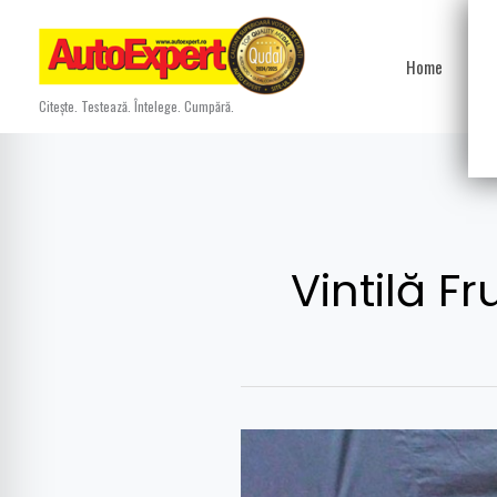
Skip
to
Home
Ști
content
Citește. Testează. Întelege. Cumpără.
Vintilă 
AutoExpert
şi