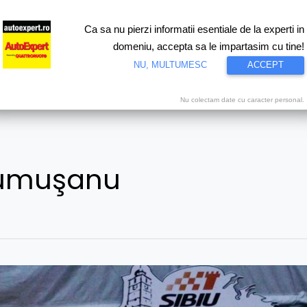
Ca sa nu pierzi informatii esentiale de la experti in
ri
Test drive
Eco
Motorsport
Proiecte speciale
Video
domeniu, accepta sa le impartasim cu tine!
NU, MULTUMESC
ACCEPT
Nu colectam date cu caracter personal.
Frumuşanu