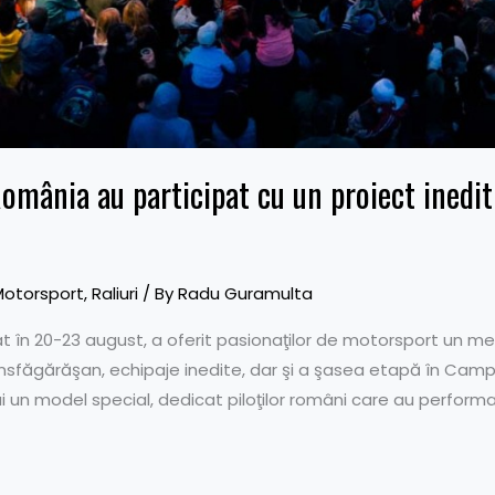
ânia au participat cu un proiect inedit 
Motorsport
,
Raliuri
/ By
Radu Guramulta
rat în 20-23 august, a oferit pasionaţilor de motorsport un m
sfăgărăşan, echipaje inedite, dar şi a şasea etapă în Campi
lui un model special, dedicat piloţilor români care au perfo