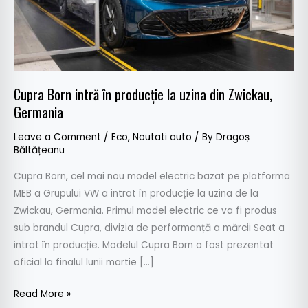
din
Zwickau,
Germania
Cupra Born intră în producție la uzina din Zwickau,
Germania
Leave a Comment
/
Eco
,
Noutati auto
/ By
Dragoș
Băltățeanu
Cupra Born, cel mai nou model electric bazat pe platforma
MEB a Grupului VW a intrat în producție la uzina de la
Zwickau, Germania. Primul model electric ce va fi produs
sub brandul Cupra, divizia de performanță a mărcii Seat a
intrat în producție. Modelul Cupra Born a fost prezentat
oficial la finalul lunii martie […]
Read More »