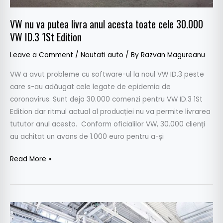
30.000
VW nu va putea livra anul acesta toate cele 30.000
VW
VW ID.3 1St Edition
ID.3
1St
Leave a Comment
/
Noutati auto
/ By
Razvan Magureanu
Edition
VW a avut probleme cu software-ul la noul VW ID.3 peste
care s-au adăugat cele legate de epidemia de
coronavirus. Sunt deja 30.000 comenzi pentru VW ID.3 1St
Edition dar ritmul actual al producției nu va permite livrarea
tututor anul acesta. Conform oficialilor VW, 30.000 clienți
au achitat un avans de 1.000 euro pentru a-și
Read More »
Volkswagen
reia