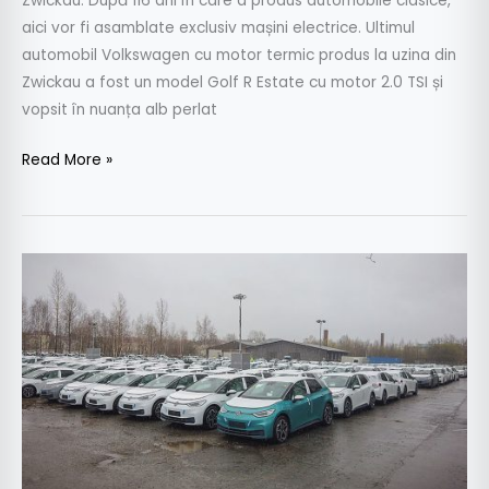
Zwickau. După 116 ani în care a produs automobile clasice,
aici vor fi asamblate exclusiv mașini electrice. Ultimul
automobil Volkswagen cu motor termic produs la uzina din
Zwickau a fost un model Golf R Estate cu motor 2.0 TSI și
vopsit în nuanța alb perlat
Read More »
VW
nu
va
putea
livra
anul
acesta
toate
cele