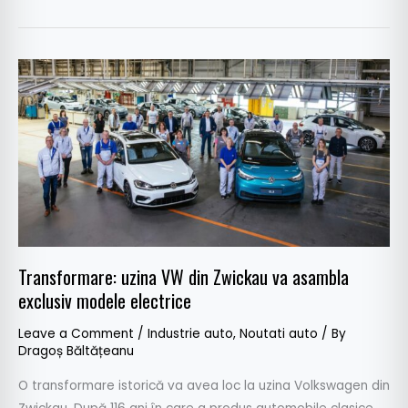
Transformare:
uzina
VW
din
Zwickau
va
asambla
exclusiv
modele
Transformare: uzina VW din Zwickau va asambla
electrice
exclusiv modele electrice
Leave a Comment
/
Industrie auto
,
Noutati auto
/ By
Dragoș Băltățeanu
O transformare istorică va avea loc la uzina Volkswagen din