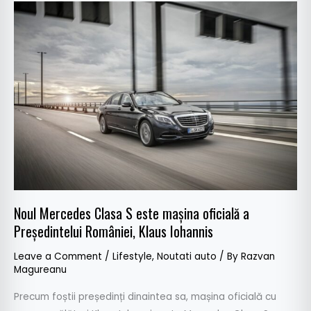
Noul
Mercedes
Clasa
S
este
mașina
oficială
a
Președintelui
României,
Klaus
Iohannis
Noul Mercedes Clasa S este mașina oficială a
Președintelui României, Klaus Iohannis
Leave a Comment
/
Lifestyle
,
Noutati auto
/ By
Razvan
Magureanu
Precum foștii președinți dinaintea sa, mașina oficială cu