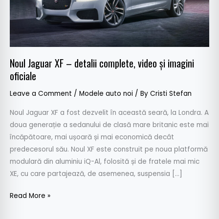
și
imagini
oficiale
Noul Jaguar XF – detalii complete, video și imagini
oficiale
Leave a Comment
/
Modele auto noi
/ By
Cristi Stefan
Noul Jaguar XF a fost dezvelit în această seară, la Londra. A
doua generație a sedanului de clasă mare britanic este mai
încăpătoare, mai ușoară și mai economică decât
predecesorul său. Noul XF este construit pe noua platformă
modulară din aluminiu iQ-Al, folosită și de fratele mai mic
XE, cu care partajează, de asemenea, suspensia […]
Read More »