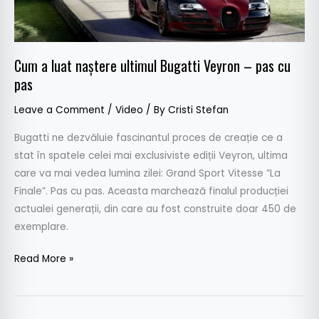
–
pas
cu
Cum a luat naștere ultimul Bugatti Veyron – pas cu
pas
pas
Leave a Comment
/
Video
/ By
Cristi Stefan
Bugatti ne dezvăluie fascinantul proces de creație ce a
stat în spatele celei mai exclusiviste ediții Veyron, ultima
care va mai vedea lumina zilei: Grand Sport Vitesse ”La
Finale”. Pas cu pas. Aceasta marchează finalul producției
actualei generații, din care au fost construite doar 450 de
exemplare.
Read More »