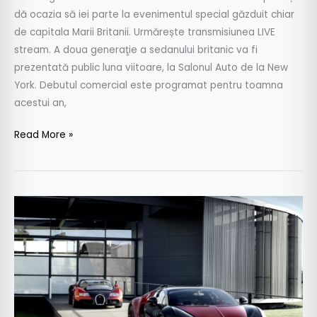
dă ocazia să iei parte la evenimentul special găzduit chiar
de capitala Marii Britanii. Urmărește transmisiunea LIVE
stream. A doua generaţie a sedanului britanic va fi
prezentată public luna viitoare, la Salonul Auto de la New
York. Debutul comercial este programat pentru toamna
acestui an,
Read More »
Cum
a
luat
naștere
ultimul
Bugatti
Veyron