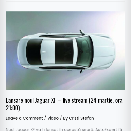
Lansare
noul
Jaguar
XF
–
live
stream
(24
martie,
ora
21:00)
Lansare noul Jaguar XF – live stream (24 martie, ora
21:00)
Leave a Comment
/
Video
/ By
Cristi Stefan
Noul Jaguar XF va fi lansat în această seară. AutoExpert îți