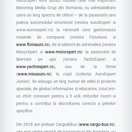
AutoExpert este astazi nucleul celui mai important
Motoring Media Grup din Romania, cu adresabilitate
catre un larg spectru de cititori – de la pasionatii care
judeca automobilul emotional (revista AutoExpert si
www.autoexpert.ro) la rationalii care gestioneaza
masinile de companie (revista FloteAuto si
www.floteauto.ro
), de la iubitorii de adrenalina (revista
MotorXpert si
www.motorxpert.ro
) la pasionatii de
libertate pe ape (revista YachtExpert si
www.yachtexpert.ro
), sau de la femei
(
www.missauto.ro
) la copii (colectia AutoExpert
Junior). Se adauga un larg numar de editii si proiecte
speciale, de ghiduri informative si educative, totul intr-
un efort constant pentru a fi utili cititorilor nostri si
pentru a contribui la dezvoltarea corecta a pietelor
specifice.
Din 2018 am preluat Cargo&Bus (
www.cargo-bus.ro
),
cea mai veche revistă de transporturi din România, cu