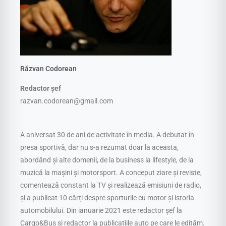
Răzvan Codorean
Redactor șef
razvan.codorean@gmail.com
A aniversat 30 de ani de activitate în media. A debutat în
presa sportivă, dar nu s-a rezumat doar la aceasta,
abordând și alte domenii, de la business la lifestyle, de la
muzică la mașini și motorsport. A conceput ziare și reviste,
comentează constant la TV și realizează emisiuni de radio,
și a publicat 10 cărți despre sporturile cu motor și istoria
automobilului. Din ianuarie 2021 este redactor șef la
Cargo&Bus și redactor la publicațiile auto pe care le edităm.