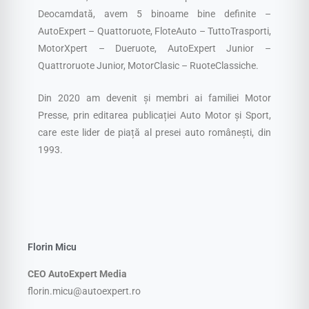
Deocamdată, avem 5 binoame bine definite –
AutoExpert – Quattoruote, FloteAuto – TuttoTrasporti,
MotorXpert – Dueruote, AutoExpert Junior –
Quattroruote Junior, MotorClasic – RuoteClassiche.
Din 2020 am devenit și membri ai familiei Motor
Presse, prin editarea publicației Auto Motor și Sport,
care este lider de piață al presei auto românești, din
1993.
Florin Micu
CEO AutoExpert Media
florin.micu@autoexpert.ro