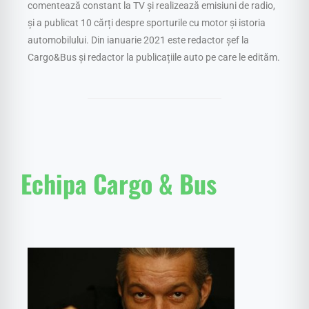
comentează constant la TV și realizează emisiuni de radio,
și a publicat 10 cărți despre sporturile cu motor și istoria
automobilului. Din ianuarie 2021 este redactor șef la
Cargo&Bus și redactor la publicațiile auto pe care le edităm.
Echipa Cargo & Bus