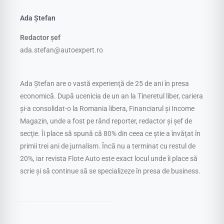
Ada Ștefan
Redactor șef
ada.stefan@autoexpert.ro
Ada Ştefan are o vastă experienţă de 25 de ani în presa
economică. După ucenicia de un an la Tineretul liber, cariera
şi-a consolidat-o la Romania libera, Financiarul şi Income
Magazin, unde a fost pe rând reporter, redactor şi şef de
secţie. Îi place să spună că 80% din ceea ce ştie a învăţat în
primii trei ani de jurnalism. Încă nu a terminat cu restul de
20%, iar revista Flote Auto este exact locul unde îi place să
scrie şi să continue să se specializeze în presa de business.