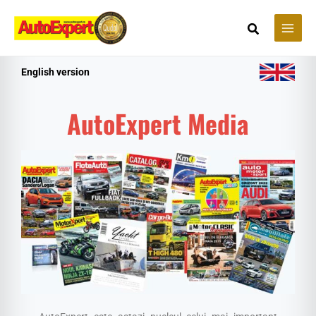
Skip
Search
to
content
English version
AutoExpert Media