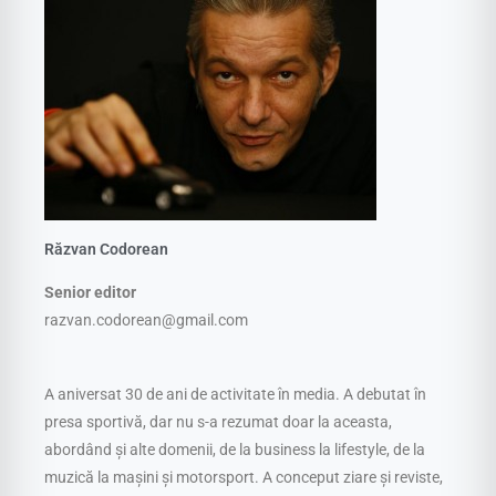
Răzvan Codorean
Senior editor
razvan.codorean@gmail.com
A aniversat 30 de ani de activitate în media. A debutat în
presa sportivă, dar nu s-a rezumat doar la aceasta,
abordând și alte domenii, de la business la lifestyle, de la
muzică la mașini și motorsport. A conceput ziare și reviste,