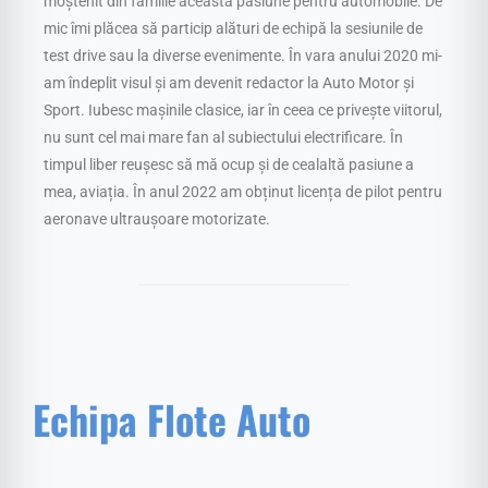
moștenit din familie această pasiune pentru automobile. De
mic îmi plăcea să particip alături de echipă la sesiunile de
test drive sau la diverse evenimente. În vara anului 2020 mi-
am îndeplit visul și am devenit redactor la Auto Motor și
Sport. Iubesc mașinile clasice, iar în ceea ce privește viitorul,
nu sunt cel mai mare fan al subiectului electrificare. În
timpul liber reușesc să mă ocup și de cealaltă pasiune a
mea, aviația. În anul 2022 am obținut licența de pilot pentru
aeronave ultraușoare motorizate.
Echipa Flote Auto