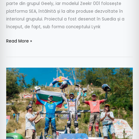
parte din grupul Geely, iar modelul Zeekr 001 folosește
platforma SEA, întâlnită și la alte produse dezvoltate în
interiorul grupului. Proiectul a fost desenat în Suedia și a
început, de fapt, sub forma conceptului Lynk
Read More »
Mani
Lettenbichler
a
câștigat
pentru
a
șaptea
oară
Red