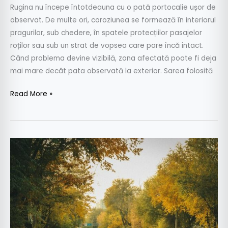
trebuie
Rugina nu începe întotdeauna cu o pată portocalie ușor de
să
observat. De multe ori, coroziunea se formează în interiorul
mergi
pragurilor, sub chedere, în spatele protecțiilor pasajelor
la
roților sau sub un strat de vopsea care pare încă intact.
service
Când problema devine vizibilă, zona afectată poate fi deja
mai mare decât pata observată la exterior. Sarea folosită
Read More »
Mașina
ta
te
costă
mai
mult
decât