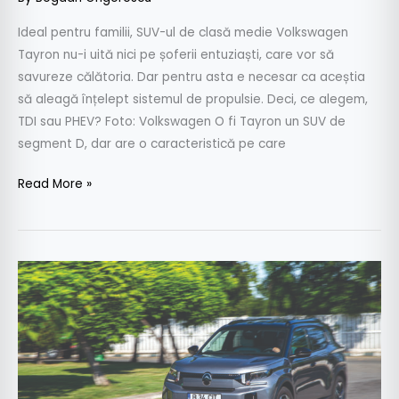
Ideal pentru familii, SUV-ul de clasă medie Volkswagen
Tayron nu-i uită nici pe șoferii entuziaști, care vor să
savureze călătoria. Dar pentru asta e necesar ca aceștia
să aleagă înțelept sistemul de propulsie. Deci, ce alegem,
TDI sau PHEV? Foto: Volkswagen O fi Tayron un SUV de
segment D, dar are o caracteristică pe care
Read More »
Citroen
C3
Aircross
–
test
cu