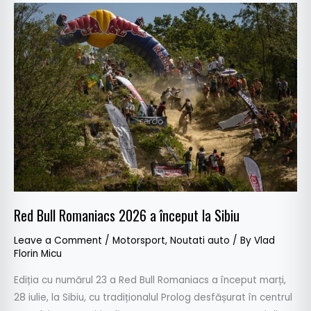
Red
Bull
Romaniacs
2026
a
început
la
Sibiu
Red Bull Romaniacs 2026 a început la Sibiu
Leave a Comment
/
Motorsport
,
Noutati auto
/ By
Vlad
Florin Micu
Ediția cu numărul 23 a Red Bull Romaniacs a început marți,
28 iulie, la Sibiu, cu tradiționalul Prolog desfășurat în centrul