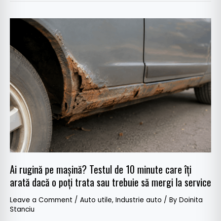
Ai
rugină
pe
mașină?
Testul
de
10
minute
care
îți
arată
dacă
Ai rugină pe mașină? Testul de 10 minute care îți
o
arată dacă o poți trata sau trebuie să mergi la service
poți
trata
Leave a Comment
/
Auto utile
,
Industrie auto
/ By
Doinita
sau
Stanciu