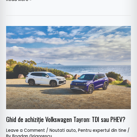
Ghid
de
achiziție
Volkswagen
Tayron:
TDI
sau
PHEV?
Ghid de achiziție Volkswagen Tayron: TDI sau PHEV?
Leave a Comment
/
Noutati auto
,
Pentru expertul din tine
/
By
Bogdan Grigorescu