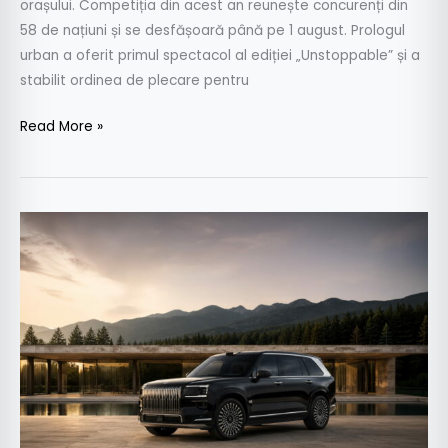
orașului. Competiția din acest an reunește concurenți din
58 de națiuni și se desfășoară până pe 1 august. Prologul
urban a oferit primul spectacol al ediției „Unstoppable” și a
stabilit ordinea de plecare pentru
Read More »
Zeekr
9X
debutează
în
Europa
cu
897
CP