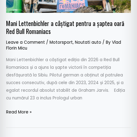
Bull
Romaniacs
Mani Lettenbichler a câștigat pentru a șaptea oară
Red Bull Romaniacs
Leave a Comment
/
Motorsport
,
Noutati auto
/ By
Vlad
Florin Micu
Mani Lettenbichler a câștigat ediția din 2026 a Red Bull
Romaniacs și a ajuns la șapte victorii în competiția
desfășurată la Sibiu. Pilotul german a obținut al patrulea
succes consecutiv, după cele din 2023, 2024 și 2025, și a
egalat recordul absolut stabilit de Graham Jarvis. Ediția
cu numărul 23 a inclus Prologul urban
Read More »