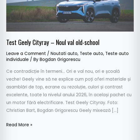
school
Test Geely Cityray – Noul val old-school
Leave a Comment
/
Noutati auto
,
Teste auto
,
Teste auto
individuale
/ By
Bogdan Grigorescu
Ce contradicție în termeni… Ori e val nou, ori e școală
veche! Geely vine să ne explice cum poți oferi materiale și
asamblări de top, ecrane cu rezoluție, culori și contrast
excelente, toate la nivelul anului 2026, în același pachet cu
un motor fără electrificare. Test Geely Cityray. Foto:
Christian Bart, Bogdan Grigorescu Geely mixează […]
Read More »