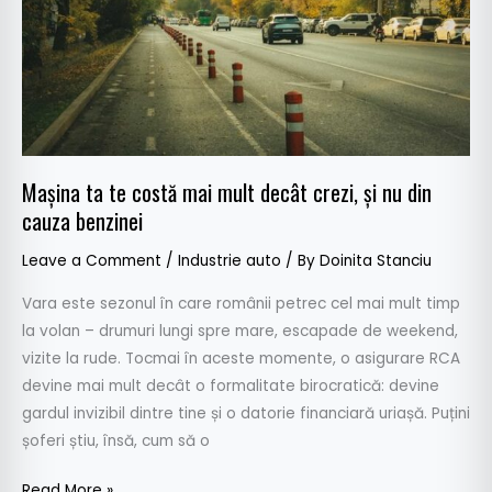
crezi,
și
nu
din
cauza
benzinei
Mașina ta te costă mai mult decât crezi, și nu din
cauza benzinei
Leave a Comment
/
Industrie auto
/ By
Doinita Stanciu
Vara este sezonul în care românii petrec cel mai mult timp
la volan – drumuri lungi spre mare, escapade de weekend,
vizite la rude. Tocmai în aceste momente, o asigurare RCA
devine mai mult decât o formalitate birocratică: devine
gardul invizibil dintre tine și o datorie financiară uriașă. Puțini
șoferi știu, însă, cum să o
Read More »