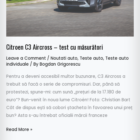
măsurători
Citroen C3 Aircross – test cu măsurători
Leave a Comment
/
Noutati auto
,
Teste auto
,
Teste auto
individuale
/ By
Bogdan Grigorescu
Pentru a deveni accesibil multor buzunare, C3 Aircross a
trebuit să facă o serie de compromisuri. Dar, până să
protestezi, spune-mi: cum sună „prețuri de la 17.180 de
euro“? Bun-venit în noua lume Citroën! Foto: Christian Bart
Cât de dispus ești să cobori ștacheta în favoarea unui preț
bun? Asta s-au întrebat oficialii mărcii franceze
Read More »