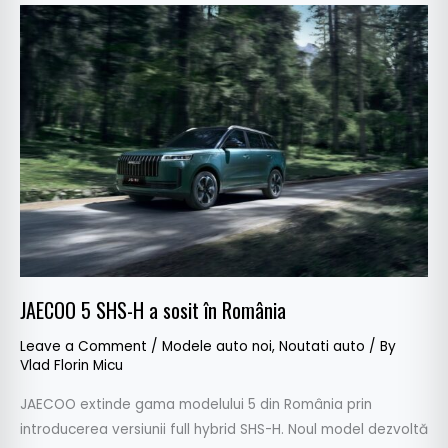
JAECOO
5
SHS-
H
a
sosit
în
România
JAECOO 5 SHS-H a sosit în România
Leave a Comment
/
Modele auto noi
,
Noutati auto
/ By
Vlad Florin Micu
JAECOO extinde gama modelului 5 din România prin
introducerea versiunii full hybrid SHS-H. Noul model dezvoltă