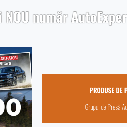
ai NOU număr AutoExper
PRODUSE DE 
Grupul de Presă A