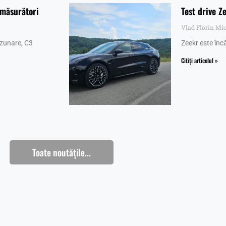
 măsurători
Test drive Z
Vlad Florin Mi
uzunare, C3
Zeekr este înc
Citiți articolul »
Toate noutățile...