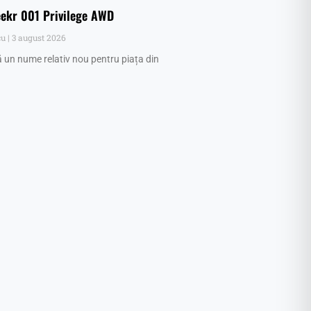
eekr 001 Privilege AWD
cu
3 august 2026
ă un nume relativ nou pentru piața din