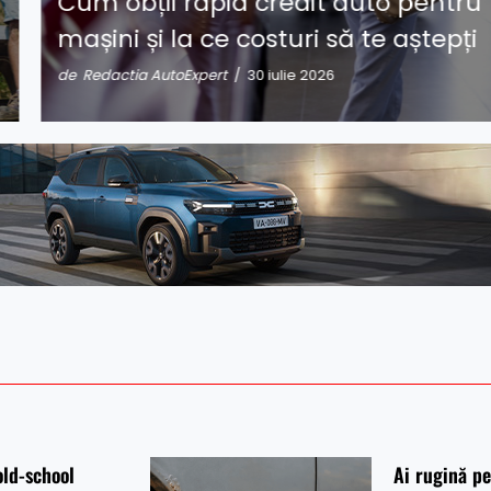
Cum obții rapid credit auto pentru
mașini și la ce costuri să te aștepți
de Redactia AutoExpert
/ 30 iulie 2026
old-school
Ai rugină p