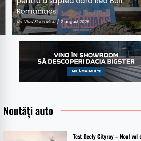
pentru a șaptea oară Red Bull
Romaniacs
de Vlad Florin Micu
/ 2 august 2026
Noutăți auto
Test Geely Cityray – Noul val 