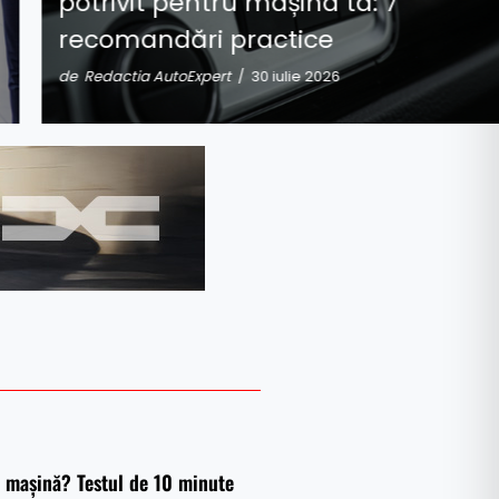
potrivit pentru mașina ta: 7
recomandări practice
de Redactia AutoExpert
/ 30 iulie 2026
e mașină? Testul de 10 minute