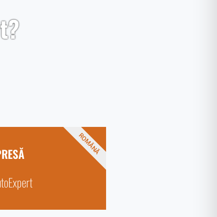
t?
ROMÂNĂ
PRESĂ
utoExpert