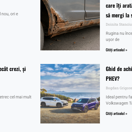
care îți ara
să mergi la 
 nou, ori e
Doinita Stanci
Rugina nu înce
ușor de
Citiți articolul »
cât crezi, și
Ghid de achi
PHEV?
Bogdan Grigor
etrec cel mai mult
Ideal pentru fa
Volkswagen Ta
Citiți articolul »