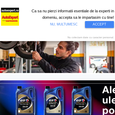
Ca sa nu pierzi informatii esentiale de la experti in
Știri
Test drive
Eco
Motorsport
Proiecte speciale
Video
domeniu, accepta sa le impartasim cu tine!
NU, MULTUMESC
ACCEPT
Nu colectam date cu caracter personal.