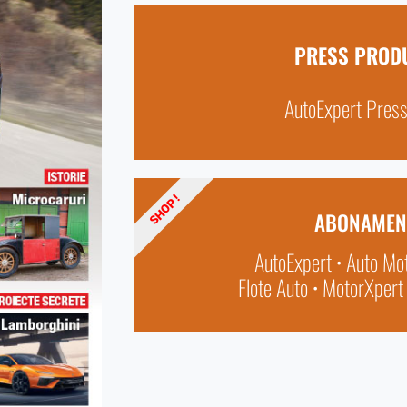
PRESS PROD
AutoExpert Pres
SHOP !
ABONAMEN
AutoExpert • Auto Mot
Flote Auto • MotorXpert