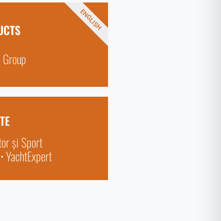
ENGLISH
UCTS
s Group
TE
or și Sport
 • YachtExpert