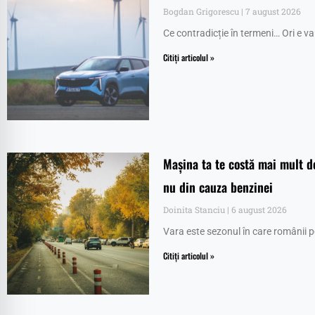
Bogdan Grigorescu
7 august 2026
Ce contradicție în termeni… Ori e val
Citiți articolul »
Mașina ta te costă mai mult de
nu din cauza benzinei
Doinita Stanciu
6 august 2026
Vara este sezonul în care românii p
Citiți articolul »