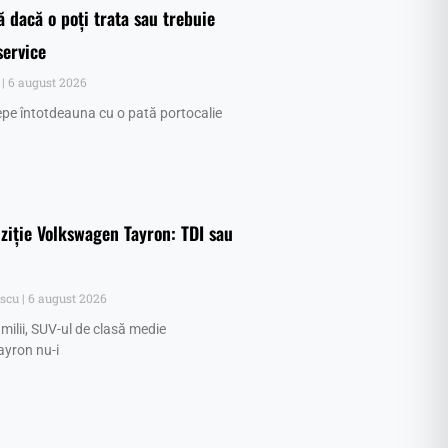
tă dacă o poți trata sau trebuie
service
u
6 august 2026
pe întotdeauna cu o pată portocalie
ziție Volkswagen Tayron: TDI sau
escu
6 august 2026
milii, SUV-ul de clasă medie
yron nu-i