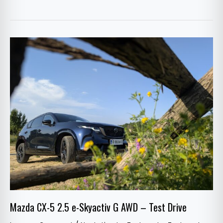
Mazda
CX-
5
2.5
e-
Skyactiv
G
AWD
–
Test
Drive
Mazda CX-5 2.5 e-Skyactiv G AWD – Test Drive