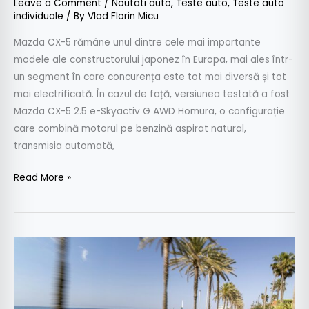
Leave a Comment
/
Noutati auto
,
Teste auto
,
Teste auto
individuale
/ By
Vlad Florin Micu
Mazda CX-5 rămâne unul dintre cele mai importante
modele ale constructorului japonez în Europa, mai ales într-
un segment în care concurența este tot mai diversă și tot
mai electrificată. În cazul de față, versiunea testată a fost
Mazda CX-5 2.5 e-Skyactiv G AWD Homura, o configurație
care combină motorul pe benzină aspirat natural,
transmisia automată,
Read More »
Test
Renault
4
Plein