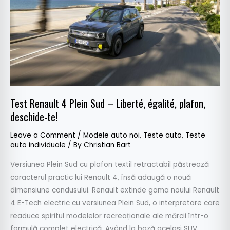
Sud
–
Liberté,
égalité,
plafon,
deschide-
te!
Test Renault 4 Plein Sud – Liberté, égalité, plafon,
deschide-te!
Leave a Comment
/
Modele auto noi
,
Teste auto
,
Teste
auto individuale
/ By
Christian Bart
Versiunea Plein Sud cu plafon textil retractabil păstrează
caracterul practic lui Renault 4, însă adaugă o nouă
dimensiune condusului. Renault extinde gama noului Renault
4 E-Tech electric cu versiunea Plein Sud, o interpretare care
readuce spiritul modelelor recreaționale ale mărcii într-o
formulă complet electrică. Având la bază același SUV