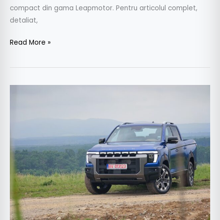
compact din gama Leapmotor. Pentru articolul complet,
detaliat,
Read More »
Test
KGM
Musso
Grand,
Mk5,
model
2026