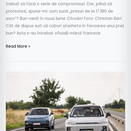
trebuit să facă o serie de compromisuri. Dar, până să
protestezi, spune-mi: cum sună „prețuri de la 17.180 de
euro“? Bun-venit în noua lume Citroën! Foto: Christian Bart
Cât de dispus ești să cobori ștacheta în favoarea unui preț
bun? Asta s-au întrebat oficialii mărcii franceze
Read More »
Test
comparativ:
Leapmotor
B10
EV
vs
Hybrid
EV