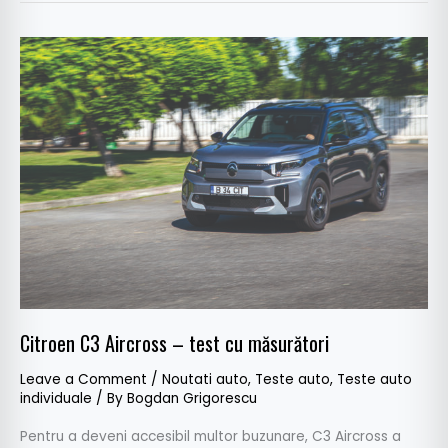
Citroen
C3
Aircross
–
test
cu
măsurători
Citroen C3 Aircross – test cu măsurători
Leave a Comment
/
Noutati auto
,
Teste auto
,
Teste auto
individuale
/ By
Bogdan Grigorescu
Pentru a deveni accesibil multor buzunare, C3 Aircross a