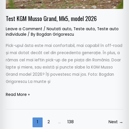
Test KGM Musso Grand, Mk5, model 2026
Leave a Comment
/
Noutati auto
,
Teste auto
,
Teste auto
individuale
/ By
Bogdan Grigorescu
Pick-upul ăsta este mai confortabil, mai capabil în off-road
și mai dotat decât cel din precedenta generație. În plus, a
rămas cel mai ieftin pick-up de pe piața din România. Doar
lapte și miere, sau există și puncte slabe la KGM Musso
Grand model 2026? Îți povestesc mai jos. Foto: Bogdan
Grigorescu La munte și
Read More »
1
2
…
138
Next
→