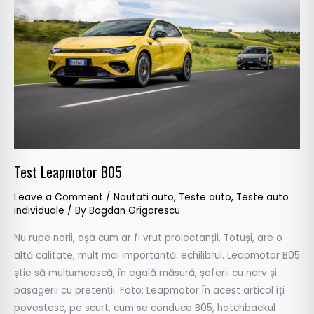
B05
Test Leapmotor B05
Leave a Comment
/
Noutati auto
,
Teste auto
,
Teste auto
individuale
/ By
Bogdan Grigorescu
Nu rupe norii, așa cum ar fi vrut proiectanții. Totuși, are o
altă calitate, mult mai importantă: echilibrul. Leapmotor B05
știe să mulțumească, în egală măsură, șoferii cu nerv și
pasagerii cu pretenții. Foto: Leapmotor În acest articol îți
povestesc, pe scurt, cum se conduce B05, hatchbackul