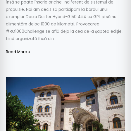
însă se poate înscrie oricine, indiferent de sistemul de
propulsie. Noi am decis să participăm la bordul unui
exemplar Dacia Duster Hybrid-G150 4×4 cu GPL și să nu
alimentăm deloc 1000 de kilometri. Provocarea
#RO1000Challenge se află deja la cea de-a șaptea ediție,
fiind organizată încă din
Read More »
Cu
Volvo
ES90
la
Palatul
Suter
–