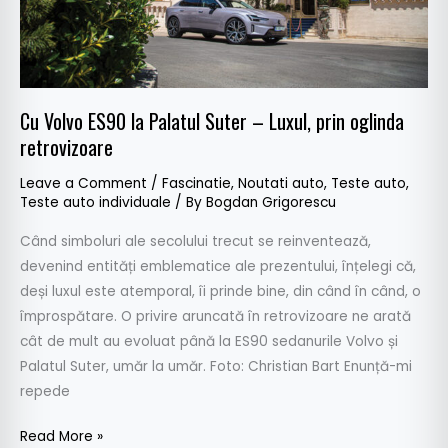
Luxul,
prin
oglinda
retrovizoare
Cu Volvo ES90 la Palatul Suter – Luxul, prin oglinda
retrovizoare
Leave a Comment
/
Fascinatie
,
Noutati auto
,
Teste auto
,
Teste auto individuale
/ By
Bogdan Grigorescu
Când simboluri ale secolului trecut se reinventează,
devenind entități emblematice ale prezentului, înțelegi că,
deși luxul este atemporal, îi prinde bine, din când în când, o
împrospătare. O privire aruncată în retrovizoare ne arată
cât de mult au evoluat până la ES90 sedanurile Volvo și
Palatul Suter, umăr la umăr. Foto: Christian Bart Enunță-mi
repede
Read More »