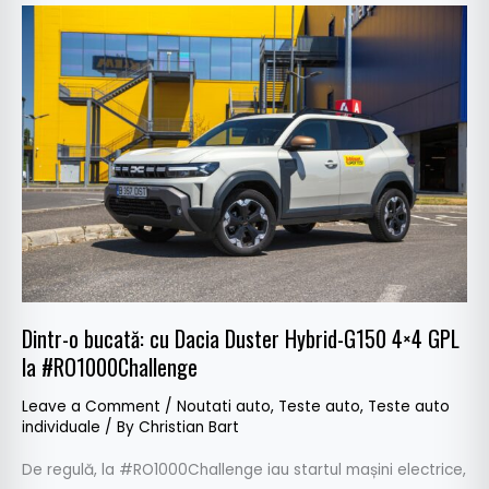
Dintr-
o
bucată:
cu
Dacia
Duster
Hybrid-
G150
4×4
GPL
la
#RO1000Challenge
Dintr-o bucată: cu Dacia Duster Hybrid-G150 4×4 GPL
la #RO1000Challenge
Leave a Comment
/
Noutati auto
,
Teste auto
,
Teste auto
individuale
/ By
Christian Bart
De regulă, la #RO1000Challenge iau startul mașini electrice,