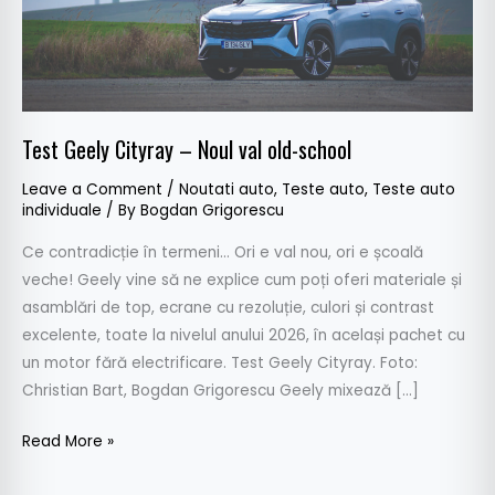
school
Test Geely Cityray – Noul val old-school
Leave a Comment
/
Noutati auto
,
Teste auto
,
Teste auto
individuale
/ By
Bogdan Grigorescu
Ce contradicție în termeni… Ori e val nou, ori e școală
veche! Geely vine să ne explice cum poți oferi materiale și
asamblări de top, ecrane cu rezoluție, culori și contrast
excelente, toate la nivelul anului 2026, în același pachet cu
un motor fără electrificare. Test Geely Cityray. Foto:
Christian Bart, Bogdan Grigorescu Geely mixează […]
Read More »