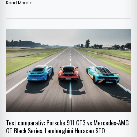
Read More »
Test
comparativ:
Porsche
911
GT3
vs
Mercedes-
AMG
GT
Black
Series,
Lamborghini
Test comparativ: Porsche 911 GT3 vs Mercedes-AMG
Huracan
GT Black Series, Lamborghini Huracan STO
STO