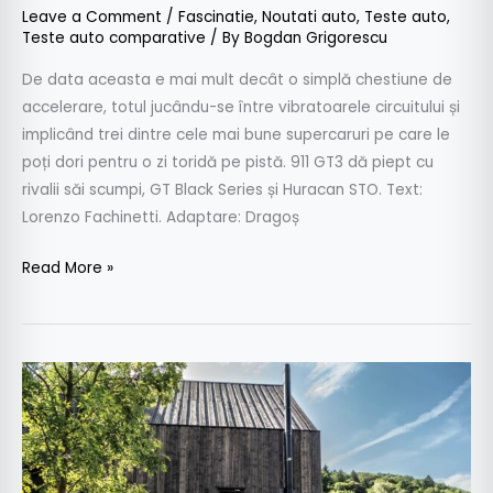
Leave a Comment
/
Fascinatie
,
Noutati auto
,
Teste auto
,
Teste auto comparative
/ By
Bogdan Grigorescu
De data aceasta e mai mult decât o simplă chestiune de
accelerare, totul jucându-se între vibratoarele circuitului și
implicând trei dintre cele mai bune supercaruri pe care le
poți dori pentru o zi toridă pe pistă. 911 GT3 dă piept cu
rivalii săi scumpi, GT Black Series și Huracan STO. Text:
Lorenzo Fachinetti. Adaptare: Dragoș
Read More »
Fascinație
–
BMW
PhotoCamp
–