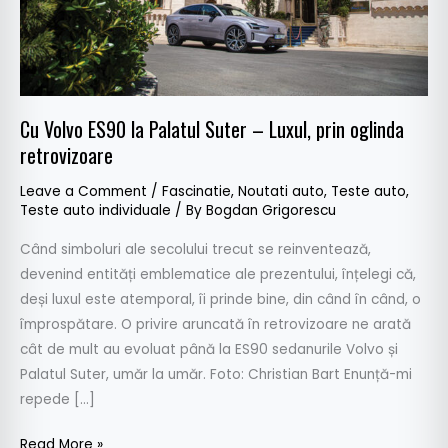
Luxul,
prin
oglinda
retrovizoare
Cu Volvo ES90 la Palatul Suter – Luxul, prin oglinda
retrovizoare
Leave a Comment
/
Fascinatie
,
Noutati auto
,
Teste auto
,
Teste auto individuale
/ By
Bogdan Grigorescu
Când simboluri ale secolului trecut se reinventează,
devenind entități emblematice ale prezentului, înțelegi că,
deși luxul este atemporal, îi prinde bine, din când în când, o
împrospătare. O privire aruncată în retrovizoare ne arată
cât de mult au evoluat până la ES90 sedanurile Volvo și
Palatul Suter, umăr la umăr. Foto: Christian Bart Enunță-mi
repede […]
Read More »