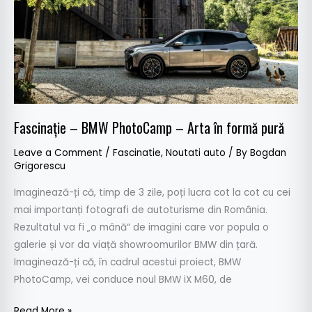
Arta
în
formă
pură
Fascinație – BMW PhotoCamp – Arta în formă pură
Leave a Comment
/
Fascinatie
,
Noutati auto
/ By
Bogdan
Grigorescu
Imaginează-ți că, timp de 3 zile, poți lucra cot la cot cu cei
mai importanți fotografi de autoturisme din România.
Rezultatul va fi „o mână“ de imagini care vor popula o
galerie și vor da viață showroomurilor BMW din țară.
Imaginează-ți că, în cadrul acestui proiect, BMW
PhotoCamp, vei conduce noul BMW iX M60, de
Read More »