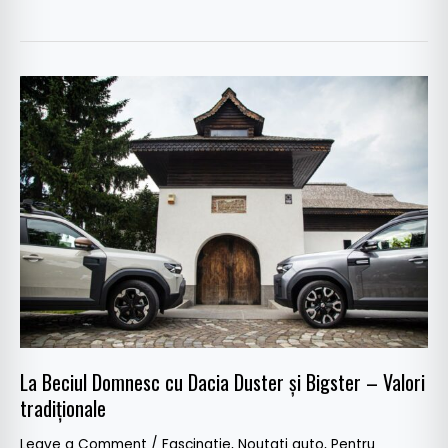
La
Beciul
Domnesc
cu
Dacia
Duster
și
Bigster
–
Valori
tradiționale
La Beciul Domnesc cu Dacia Duster și Bigster – Valori
tradiționale
Leave a Comment
/
Fascinatie
,
Noutati auto
,
Pentru