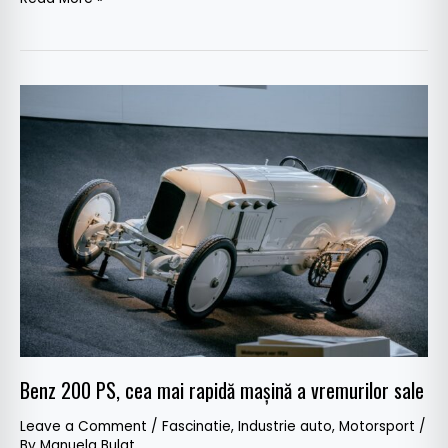
Benz
200
PS,
cea
mai
rapidă
mașină
a
vremurilor
sale
Benz 200 PS, cea mai rapidă mașină a vremurilor sale
Leave a Comment
/
Fascinatie
,
Industrie auto
,
Motorsport
/
By
Manuela Bulat