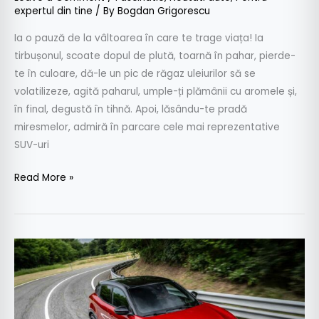
expertul din tine
/ By
Bogdan Grigorescu
Ia o pauză de la vâltoarea în care te trage viața! Ia
tirbușonul, scoate dopul de plută, toarnă în pahar, pierde-
te în culoare, dă-le un pic de răgaz uleiurilor să se
volatilizeze, agită paharul, umple-ți plămânii cu aromele și,
în final, degustă în tihnă. Apoi, lăsându-te pradă
miresmelor, admiră în parcare cele mai reprezentative
SUV-uri
Read More »
Fascinație
–
Alfa
Romeo
Junior