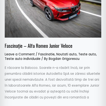
Veloce
Fascinație – Alfa Romeo Junior Veloce
Leave a Comment
/
Fascinatie
,
Noutati auto
,
Teste auto
,
Teste auto individuale
/ By
Bogdan Grigorescu
E răcoare la Balocco. Soarele n-a răsărit încă, iar prin
penumbra clădirii istorice Autodelta SpA se zăresc siluetele
unei specii nemaivăzute. A fost dezvoltată timp de trei ani
în laboratoarele Alfa Romeo, iar acum, 10 exemplare Junior
Veloce tocmai au evadat și așteaptă cu ochii închiși
înconjurate de clădiri cu povești din era romantică a