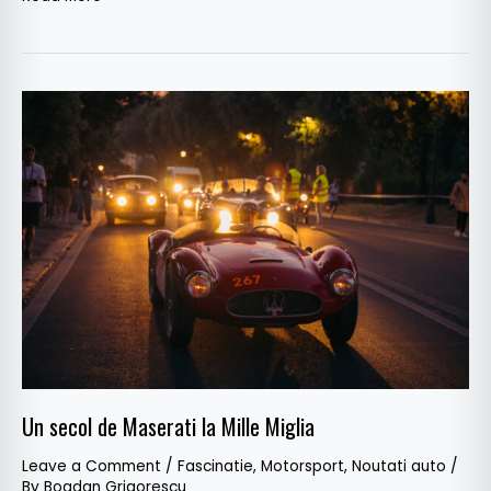
Un
secol
de
Maserati
la
Mille
Miglia
Un secol de Maserati la Mille Miglia
Leave a Comment
/
Fascinatie
,
Motorsport
,
Noutati auto
/
By
Bogdan Grigorescu