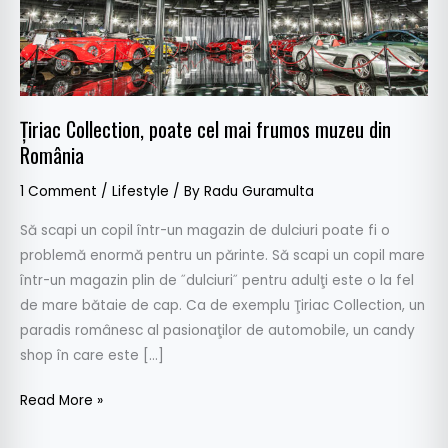
din
România
Ţiriac Collection, poate cel mai frumos muzeu din
România
1 Comment
/
Lifestyle
/ By
Radu Guramulta
Să scapi un copil într-un magazin de dulciuri poate fi o
problemă enormă pentru un părinte. Să scapi un copil mare
într-un magazin plin de ˝dulciuri˝ pentru adulţi este o la fel
de mare bătaie de cap. Ca de exemplu Ţiriac Collection, un
paradis românesc al pasionaţilor de automobile, un candy
shop în care este […]
Read More »