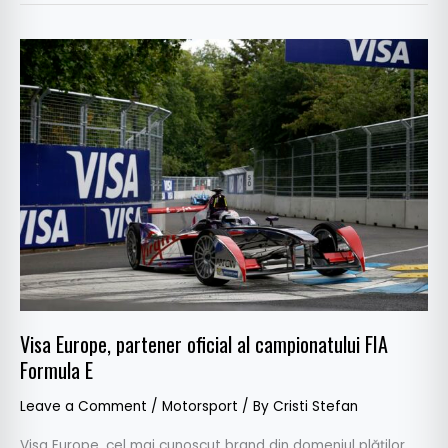
Visa
Europe,
partener
oficial
al
campionatului
FIA
Formula
E
Visa Europe, partener oficial al campionatului FIA
Formula E
Leave a Comment
/
Motorsport
/ By
Cristi Stefan
Visa Europe, cel mai cunoscut brand din domeniul plăţilor