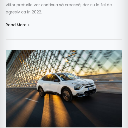
viitor prețurile vor continua să crească, dar nu la fel de
agresiv ca în 2022.
Read More »
Noul
Citroen
C4
X:
preț
în
România
de
la
23.300
euro