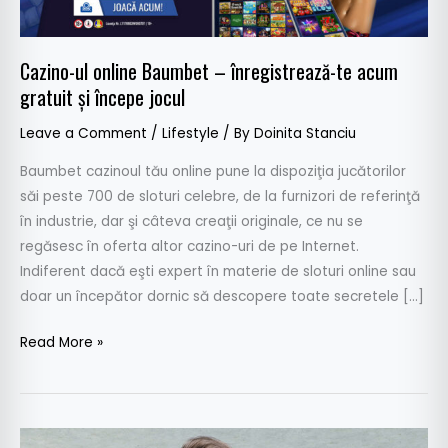
acum
gratuit
şi
Cazino-ul online Baumbet – înregistrează-te acum
începe
gratuit şi începe jocul
jocul
Leave a Comment
/
Lifestyle
/ By
Doinita Stanciu
Baumbet cazinoul tău online pune la dispoziţia jucătorilor
săi peste 700 de sloturi celebre, de la furnizori de referinţă
în industrie, dar şi câteva creaţii originale, ce nu se
regăsesc în oferta altor cazino-uri de pe Internet.
Indiferent dacă eşti expert în materie de sloturi online sau
doar un începător dornic să descopere toate secretele […]
Read More »
Xavier