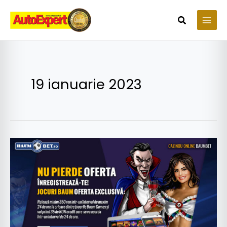
Skip
to
Search
content
19 ianuarie 2023
Cazino-
ul
online
Baumbet
–
înregistrează-
te