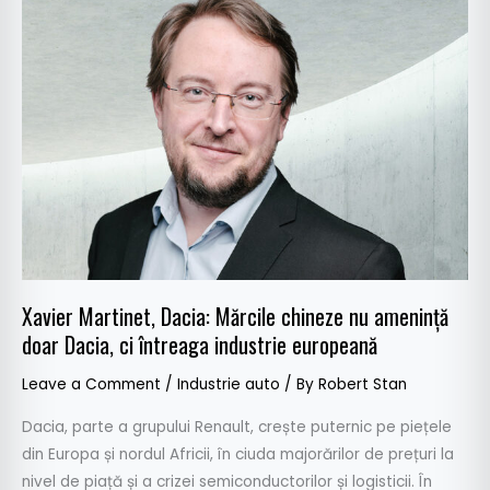
Martinet,
Dacia:
Mărcile
chineze
nu
amenință
doar
Dacia,
ci
întreaga
industrie
Xavier Martinet, Dacia: Mărcile chineze nu amenință
europeană
doar Dacia, ci întreaga industrie europeană
Leave a Comment
/
Industrie auto
/ By
Robert Stan
Dacia, parte a grupului Renault, crește puternic pe piețele
din Europa și nordul Africii, în ciuda majorărilor de prețuri la
nivel de piață și a crizei semiconductorilor și logisticii. În