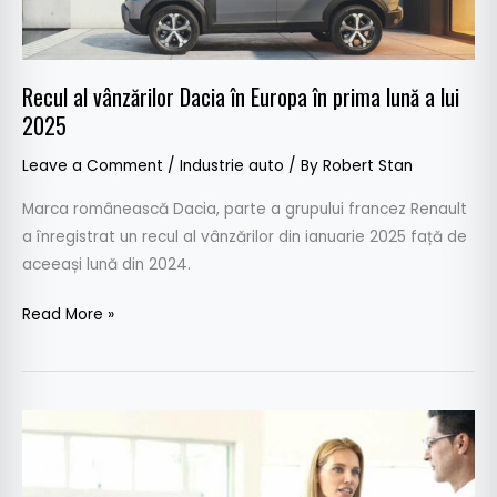
prima
lună
a
Recul al vânzărilor Dacia în Europa în prima lună a lui
lui
2025
2025
Leave a Comment
/
Industrie auto
/ By
Robert Stan
Marca românească Dacia, parte a grupului francez Renault
a înregistrat un recul al vânzărilor din ianuarie 2025 față de
aceeași lună din 2024.
Read More »
Piața
auto
din