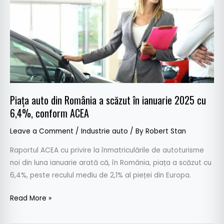
România
a
scăzut
în
ianuarie
2025
cu
6,4%,
Piața auto din România a scăzut în ianuarie 2025 cu
conform
6,4%, conform ACEA
ACEA
Leave a Comment
/
Industrie auto
/ By
Robert Stan
Raportul ACEA cu privire la înmatriculările de autoturisme
noi din luna ianuarie arată că, în România, piața a scăzut cu
6,4%, peste reculul mediu de 2,1% al pieței din Europa.
Read More »