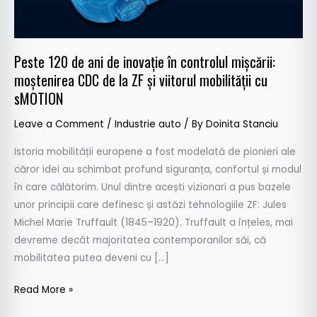
controlul
mișcării:
moștenirea
Peste 120 de ani de inovație în controlul mișcării:
CDC
moștenirea CDC de la ZF și viitorul mobilității cu
de
sMOTION
la
ZF
Leave a Comment
/
Industrie auto
/ By
Doinita Stanciu
și
viitorul
Istoria mobilității europene a fost modelată de pionieri ale
mobilității
căror idei au schimbat profund siguranța, confortul și modul
cu
în care călătorim. Unul dintre acești vizionari a pus bazele
sMOTION
unor principii care definesc și astăzi tehnologiile ZF: Jules
Michel Marie Truffault (1845–1920). Truffault a înțeles, mai
devreme decât majoritatea contemporanilor săi, că
mobilitatea putea deveni cu […]
Read More »