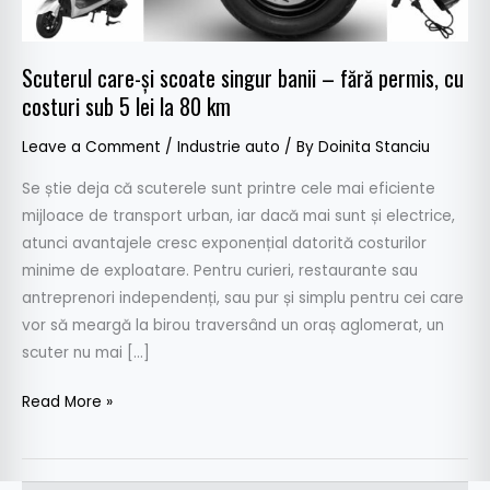
fără
permis,
cu
Scuterul care-și scoate singur banii – fără permis, cu
costuri
costuri sub 5 lei la 80 km
sub
Leave a Comment
/
Industrie auto
/ By
Doinita Stanciu
5
lei
Se știe deja că scuterele sunt printre cele mai eficiente
la
mijloace de transport urban, iar dacă mai sunt și electrice,
80
atunci avantajele cresc exponențial datorită costurilor
km
minime de exploatare. Pentru curieri, restaurante sau
antreprenori independenți, sau pur și simplu pentru cei care
vor să meargă la birou traversând un oraș aglomerat, un
scuter nu mai […]
Read More »