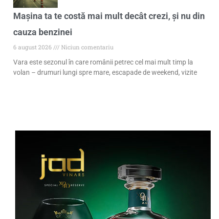
Mașina ta te costă mai mult decât crezi, și nu din
cauza benzinei
6 august 2026
Niciun comentariu
Vara este sezonul în care românii petrec cel mai mult timp la
volan – drumuri lungi spre mare, escapade de weekend, vizite