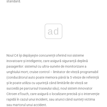
standard.
ad
Noul C4 își depășește concurenții oferind noi sisteme
inovatoare și inteligente, care asigură siguranță deplină
pasagerilor: sistemul cu ultra-sunete de monitorizare a
unghiului mort; cruise control – limitator de viteză programabil
(conducătorul auto poate memora până la 5 viteze de referință
şi le poate utiliza cu uşurinţă când limitările de viteză se
succedă pe parcursul traseului său); noul sistem innovator
Citroen eTouch, care asigură o localizare precisă și o intervenție
rapidă în cazul unui incident, sau atunci când sunteți victima
sau martorul unui accident.