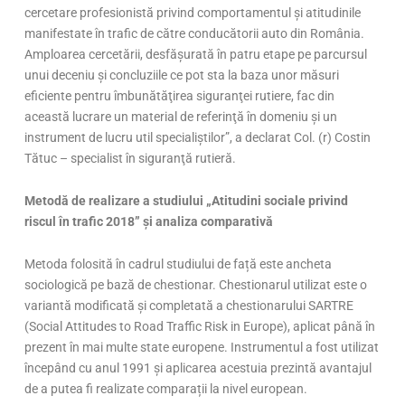
cercetare profesionistă privind comportamentul şi atitudinile
manifestate în trafic de către conducătorii auto din România.
Amploarea cercetării, desfăşurată în patru etape pe parcursul
unui deceniu şi concluziile ce pot sta la baza unor măsuri
eficiente pentru îmbunătăţirea siguranţei rutiere, fac din
această lucrare un material de referinţă în domeniu şi un
instrument de lucru util specialiştilor”, a declarat Col. (r) Costin
Tătuc – specialist în siguranţă rutieră.
Metodă de realizare a studiului „Atitudini sociale privind
riscul în trafic 2018” și analiza comparativă
Metoda folosită în cadrul studiului de față este ancheta
sociologică pe bază de chestionar. Chestionarul utilizat este o
variantă modificată şi completată a chestionarului SARTRE
(Social Attitudes to Road Traffic Risk in Europe), aplicat până în
prezent în mai multe state europene. Instrumentul a fost utilizat
începând cu anul 1991 și aplicarea acestuia prezintă avantajul
de a putea fi realizate comparații la nivel european.