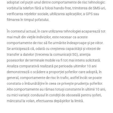
adoptat cel puțin unul dintre comportamente de risc tehnologic:
vorbitul la telefon fără a folosi hands-free, trimiterea de SMS-uri,
verificarea rețelelor sociale, ultilizarea aplicațiilor, a GPS sau
filmarea în timpul șofatului.
În contextul actual, în care utilizarea tehnologiei acaparează tot
mai mult din viețile indivizilor, este necesar ca aceste
comportamente de risc să fie urmărite îndeaproape și pe viitor.
Se anticipează că, odată cu creşterea capacităţii şi vitezei de
transfer a datelor (trecerea la comunicaţii 5G), atenţia
posesorilor de terminale mobile va fi tot mai intens solicitată.
Analiza comparativă realizată pe perioada ultimilor 10 ani
demonstrează o scădere a proporției șoferilor care adoptă, în
general, comportamente de risc în trafic, astfel încât se poate
constata o îmbunătățire în ceea ce privește prudența șoferilor.
Alte comportamente au rămas totuși constante în ultimii 10 ani,
cu mici variații: condusul în condiții de oboseală pentru șoferi,
mâncatul la volan, efectuarea depășirilor la limită.