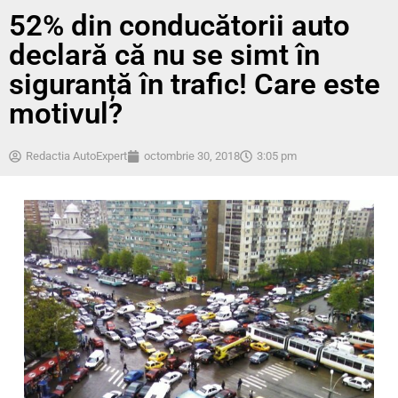
52% din conducătorii auto
declară că nu se simt în
siguranță în trafic! Care este
motivul?
Redactia AutoExpert
octombrie 30, 2018
3:05 pm