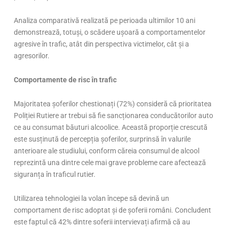
Analiza comparativă realizată pe perioada ultimilor 10 ani
demonstrează, totuși, o scădere ușoară a comportamentelor
agresive în trafic, atât din perspectiva victimelor, cât și a
agresorilor.
Comportamente de risc în trafic
Majoritatea șoferilor chestionați (72%) consideră că prioritatea
Poliției Rutiere ar trebui să fie sancționarea conducătorilor auto
ce au consumat băuturi alcoolice. Această proporție crescută
este susținută de percepția șoferilor, surprinsă în valurile
anterioare ale studiului, conform căreia consumul de alcool
reprezintă una dintre cele mai grave probleme care afectează
siguranța în traficul rutier.
Utilizarea tehnologiei la volan începe să devină un
comportament de risc adoptat și de șoferii români. Concludent
este faptul că 42% dintre soferii intervievați afirmă că au