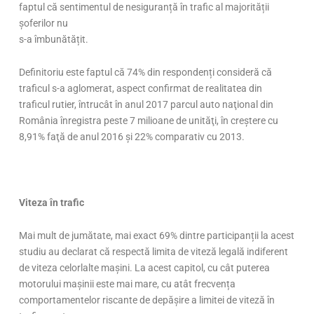
faptul că sentimentul de nesiguranță în trafic al majorității
șoferilor nu
s-a îmbunătățit.
Definitoriu este faptul că 74% din respondenți consideră că
traficul s-a aglomerat, aspect confirmat de realitatea din
traficul rutier, întrucât în anul 2017 parcul auto naţional din
România înregistra peste 7 milioane de unităţi, în creştere cu
8,91% faţă de anul 2016 şi 22% comparativ cu 2013.
Viteza în trafic
Mai mult de jumătate, mai exact 69% dintre participanții la acest
studiu au declarat că respectă limita de viteză legală indiferent
de viteza celorlalte mașini. La acest capitol, cu cât puterea
motorului mașinii este mai mare, cu atât frecvența
comportamentelor riscante de depășire a limitei de viteză în