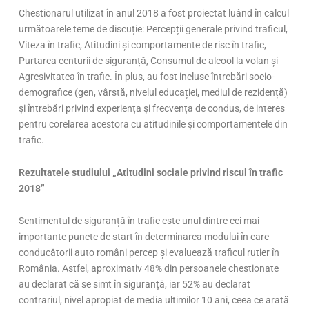
Chestionarul utilizat în anul 2018 a fost proiectat luând în calcul
următoarele teme de discuție: Percepții generale privind traficul,
Viteza în trafic, Atitudini și comportamente de risc în trafic,
Purtarea centurii de siguranță, Consumul de alcool la volan și
Agresivitatea în trafic. În plus, au fost incluse întrebări socio-
demografice (gen, vârstă, nivelul educației, mediul de rezidență)
și întrebări privind experiența și frecvența de condus, de interes
pentru corelarea acestora cu atitudinile și comportamentele din
trafic.
Rezultatele studiului „Atitudini sociale privind riscul în trafic
2018”
Sentimentul de siguranță în trafic este unul dintre cei mai
importante puncte de start în determinarea modului în care
conducătorii auto români percep și evaluează traficul rutier în
România. Astfel, aproximativ 48% din persoanele chestionate
au declarat că se simt în siguranță, iar 52% au declarat
contrariul, nivel apropiat de media ultimilor 10 ani, ceea ce arată