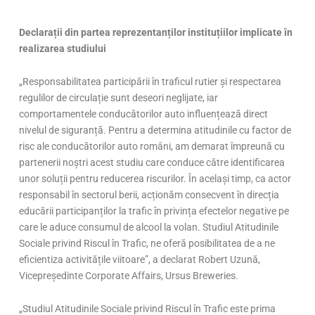
Declarații din partea reprezentanților instituțiilor implicate în
realizarea studiului
„Responsabilitatea participării în traficul rutier și respectarea
regulilor de circulație sunt deseori neglijate, iar
comportamentele conducătorilor auto influențează direct
nivelul de siguranță. Pentru a determina atitudinile cu factor de
risc ale conducătorilor auto români, am demarat împreună cu
partenerii noștri acest studiu care conduce către identificarea
unor soluții pentru reducerea riscurilor. În același timp, ca actor
responsabil în sectorul berii, acționăm consecvent în direcția
educării participanților la trafic în privința efectelor negative pe
care le aduce consumul de alcool la volan. Studiul Atitudinile
Sociale privind Riscul în Trafic, ne oferă posibilitatea de a ne
eficientiza activitățile viitoare”, a declarat Robert Uzună,
Vicepreședinte Corporate Affairs, Ursus Breweries.
„Studiul Atitudinile Sociale privind Riscul în Trafic este prima