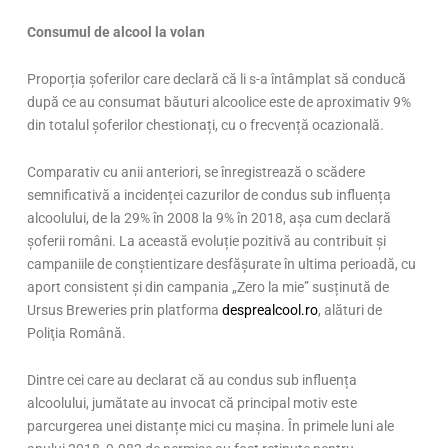
Consumul de alcool la volan
Proporția șoferilor care declară că li s-a întâmplat să conducă
după ce au consumat băuturi alcoolice este de aproximativ 9%
din totalul șoferilor chestionați, cu o frecvență ocazională.
Comparativ cu anii anteriori, se înregistrează o scădere
semnificativă a incidenței cazurilor de condus sub influența
alcoolului, de la 29% în 2008 la 9% în 2018, așa cum declară
șoferii români. La această evoluție pozitivă au contribuit și
campaniile de conștientizare desfășurate în ultima perioadă, cu
aport consistent și din campania „Zero la mie” susținută de
Ursus Breweries prin platforma
desprealcool.ro
, alături de
Poliţia Română.
Dintre cei care au declarat că au condus sub influența
alcoolului, jumătate au invocat că principal motiv este
parcurgerea unei distanțe mici cu mașina. În primele luni ale