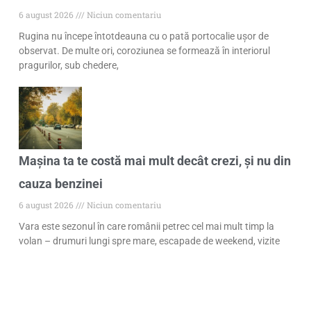
6 august 2026
Niciun comentariu
Rugina nu începe întotdeauna cu o pată portocalie ușor de
observat. De multe ori, coroziunea se formează în interiorul
pragurilor, sub chedere,
Mașina ta te costă mai mult decât crezi, și nu din
cauza benzinei
6 august 2026
Niciun comentariu
Vara este sezonul în care românii petrec cel mai mult timp la
volan – drumuri lungi spre mare, escapade de weekend, vizite