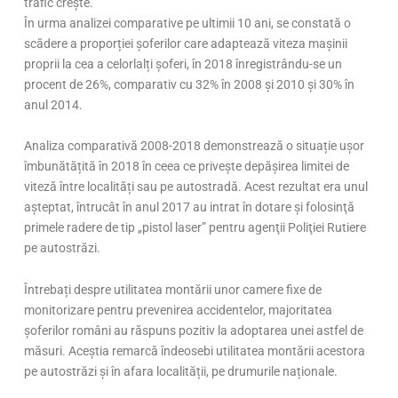
trafic crește.
În urma analizei comparative pe ultimii 10 ani, se constată o
scădere a proporției șoferilor care adaptează viteza mașinii
proprii la cea a celorlalți șoferi, în 2018 înregistrându-se un
procent de 26%, comparativ cu 32% în 2008 și 2010 și 30% în
anul 2014.
Analiza comparativă 2008-2018 demonstrează o situație ușor
îmbunătățită în 2018 în ceea ce privește depășirea limitei de
viteză între localități sau pe autostradă. Acest rezultat era unul
aşteptat, întrucât în anul 2017 au intrat în dotare şi folosinţă
primele radere de tip „pistol laser” pentru agenţii Poliţiei Rutiere
pe autostrăzi.
Întrebați despre utilitatea montării unor camere fixe de
monitorizare pentru prevenirea accidentelor, majoritatea
șoferilor români au răspuns pozitiv la adoptarea unei astfel de
măsuri. Aceștia remarcă îndeosebi utilitatea montării acestora
pe autostrăzi și în afara localității, pe drumurile naționale.