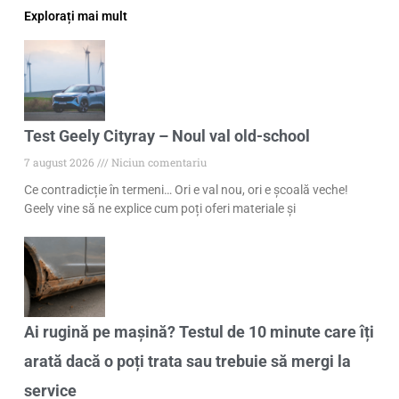
Explorați mai mult
Test Geely Cityray – Noul val old-school
7 august 2026
Niciun comentariu
Ce contradicție în termeni… Ori e val nou, ori e școală veche!
Geely vine să ne explice cum poți oferi materiale și
Ai rugină pe mașină? Testul de 10 minute care îți
arată dacă o poți trata sau trebuie să mergi la
service