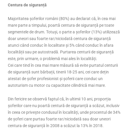
Centura de siguranță
Majoritatea șoferilor români (80%) au declarat că, în cea mai
mare parte a timpului, poartă centura de siguranță pe toate
segmentele de drum. Totuși, o parte a șoferilor (13%) utilizează
doar uneori sau foarte rar/niciodată centura de siguranță
atunci când conduc în localitate și 5% când conduc în afara
localității sau pe autostradă. Purtarea centurii de siguranță
este, prin urmare, o problemă mai ales în localități.
Cei care tind în cea mai mare măsură să evite purtatul centurii
de siguranță sunt bărbații, tinerii 18-25 ani, cei care dețin
atestat de șofer profesionist și șoferii care conduc un
autoturism cu motor cu capacitate cilindrică mai mare.
Din fericire se observă faptul că, în ultimii 10 ani, proporția
șoferilor care nu poartă centură de siguranță a scăzut, inclusiv
în ceea ce privește condusul în localități, unde procentul de 34%
de șoferi care purtau foarte rar/niciodată sau doar uneori
centura de siguranță în 2008 a scăzut la 13% în 2018.