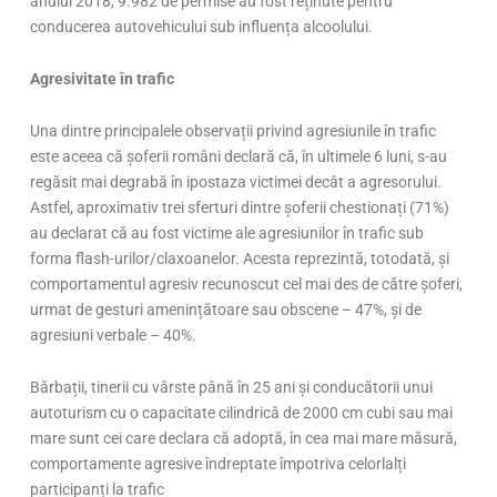
anului 2018, 9.982 de permise au fost reținute pentru
conducerea autovehicului sub influența alcoolului.
Agresivitate în trafic
Una dintre principalele observații privind agresiunile în trafic
este aceea că șoferii români declară că, în ultimele 6 luni, s-au
regăsit mai degrabă în ipostaza victimei decât a agresorului.
Astfel, aproximativ trei sferturi dintre șoferii chestionați (71%)
au declarat că au fost victime ale agresiunilor în trafic sub
forma flash-urilor/claxoanelor. Acesta reprezintă, totodată, și
comportamentul agresiv recunoscut cel mai des de către șoferi,
urmat de gesturi amenințătoare sau obscene – 47%, și de
agresiuni verbale – 40%.
Bărbații, tinerii cu vârste până în 25 ani și conducătorii unui
autoturism cu o capacitate cilindrică de 2000 cm cubi sau mai
mare sunt cei care declara că adoptă, în cea mai mare măsură,
comportamente agresive îndreptate împotriva celorlalți
participanți la trafic