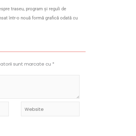
despre traseu, program şi reguli de
ansat într-o nouă formă grafică odată cu
gatorii sunt marcate cu
*
Website