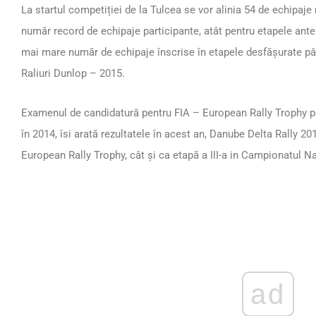
La startul competiției de la Tulcea se vor alinia 54 de echipaje 
număr record de echipaje participante, atât pentru etapele anter
mai mare număr de echipaje înscrise în etapele desfășurate pâ
Raliuri Dunlop – 2015.
Examenul de candidatură pentru FIA – European Rally Trophy pe
în 2014, îsi arată rezultatele în acest an, Danube Delta Rally 2
European Rally Trophy, cât și ca etapă a III-a in Campionatul Na
ad