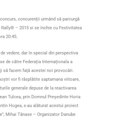
e concurs, concurenții urmând să parcurgă
Rally® – 2015 si se închie cu Festivitatea
ora 20:45.
de vedere, dar în special din perspectiva
se de către Federația Internaționala a
i să facem faţă acestei noi provocări.
oştri vor fi răsplătite saptamana viitoare,
urile generale depuse de la reactivarea
etean Tulcea, prin Domnul Preşedinte Horia
tin Hogea, s-au alăturat acestui proiect
ale”, Mihai Tănase – Organizator Danube