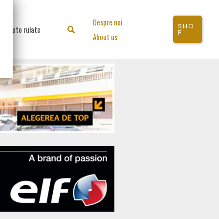
Despre noi
SHO
Auto rulate
Search
P
About us