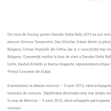
Din lista de înscriși pentru Danube Delta Rally 2015 se pot rema
precum Simone Tempestini, Dan Gîrtofan, Edwin Keleti și piloți 
Bulgaria, Tomas Popisilik din Cehia, dar și o cunoștință mai vec
Bulgaria. O prezență inedita la linia de start a Danube Delta Ra
Unite, Rashid Al-Ketbi și Karina Hepperle, reprezentând echipa 
Prințul Coroanei din Dubai.
Evenimentul va debuta miercuri – 3 iunie 2015, când echipajele
traseului de concurs. Săptămâna destinată celui mai amplu ev
în ziua de Miercuri – 3 iunie 2015, când echipajele participant
concurs.