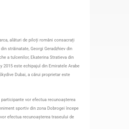
rca, alături de piloți români consacrați
din străinatate, Georgi Geradzhiev din
he a tulcenilor, Ekaterina Stratieva din
lly 2015 este echipajul din Emiratele Arabe
Skydive Dubai, a cărui proprietar este
 participante vor efectua recunoașterea
eniment sportiv din zona Dobrogei începe
e vor efectua recunoașterea traseului de