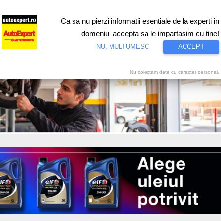
Ca sa nu pierzi informatii esentiale de la experti in
ri
Test drive
Eco
Motorsport
Proiecte speciale
Video
domeniu, accepta sa le impartasim cu tine!
NU, MULTUMESC
ACCEPT
Nu colectam date cu caracter personal.