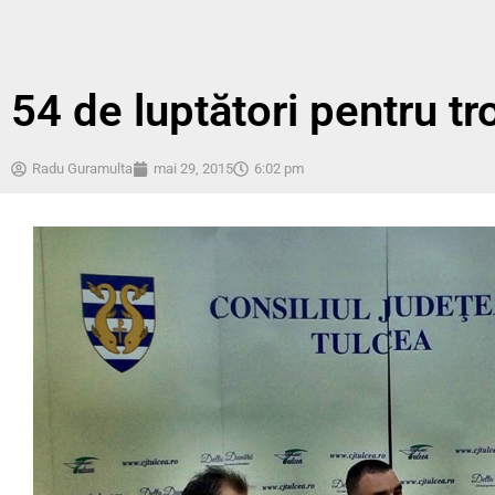
54 de luptători pentru tr
Radu Guramulta
mai 29, 2015
6:02 pm