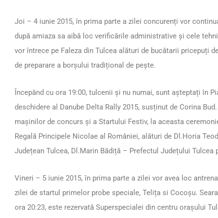
Joi – 4 iunie 2015, în prima parte a zilei concurenți vor contin
după amiaza sa aibă loc verificările administrative și cele tehn
vor întrece pe Faleza din Tulcea alături de bucătarii pricepuți de
de preparare a borșului tradițional de pește.
Începând cu ora 19:00, tulcenii și nu numai, sunt așteptați în P
deschidere al Danube Delta Rally 2015, susținut de Corina Bud. 
mașinilor de concurs și a Startului Festiv, la aceasta ceremoni
Regală Principele Nicolae al României, alături de Dl.Horia Teo
Județean Tulcea, Dl.Marin Bădiță – Prefectul Județului Tulcea pr
Vineri – 5 iunie 2015, în prima parte a zilei vor avea loc antren
zilei de startul primelor probe speciale, Telița si Cocoșu. Seara
ora 20:23, este rezervată Superspecialei din centru orașului Tul