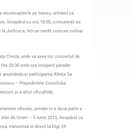
ua recunoașterile pe traseu, urmând ca
ice. Începând cu ora 18:00, concurenții se
 la Jurilovca, într-un inedit concurs culinar
iața Civică, unde va avea loc concertul de
Ora 20:30 este ora începerii paradei
e anuntându-și participarea Alteța Sa
dorescu – Președintele Consiliului
ecum și a altor oficialități.
amentele oficiale, urmate în a doua parte a
 zilei de Vineri – 5 iunie 2015, începând cu
cea, transmisă in direct la Digi 24