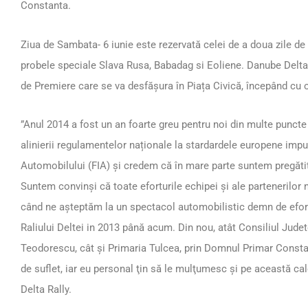
Constanta.
Ziua de Sambata- 6 iunie este rezervată celei de a doua zile d
probele speciale Slava Rusa, Babadag si Eoliene. Danube Delta 
de Premiere care se va desfășura în Piața Civică, începând cu 
”Anul 2014 a fost un an foarte greu pentru noi din multe puncte 
alinierii regulamentelor naționale la stardardele europene impu
Automobilului (FIA) şi credem că în mare parte suntem pregătiţ
Suntem convinşi că toate eforturile echipei şi ale partenerilor n
când ne așteptăm la un spectacol automobilistic demn de efort
Raliului Deltei in 2013 până acum. Din nou, atât Consiliul Jud
Teodorescu, cât şi Primaria Tulcea, prin Domnul Primar Constan
de suflet, iar eu personal ţin să le mulţumesc şi pe această c
Delta Rally.