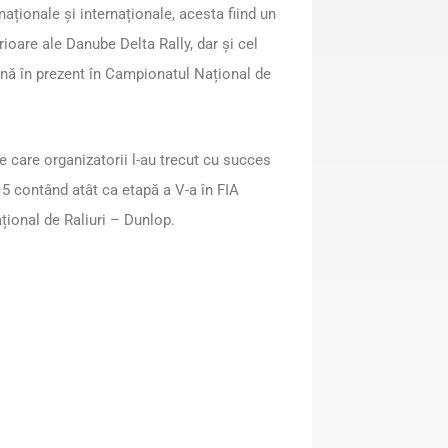
naționale și internaționale, acesta fiind un
ioare ale Danube Delta Rally, dar și cel
nă în prezent în Campionatul Național de
 care organizatorii l-au trecut cu succes
015 contând atât ca etapă a V-a în FIA
țional de Raliuri – Dunlop.