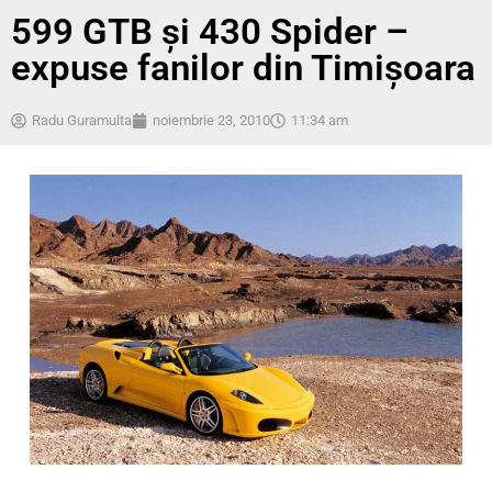
599 GTB și 430 Spider –
expuse fanilor din Timișoara
Radu Guramulta
noiembrie 23, 2010
11:34 am