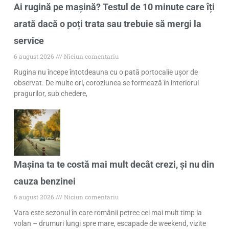
Ai rugină pe mașină? Testul de 10 minute care îți
arată dacă o poți trata sau trebuie să mergi la
service
6 august 2026
Niciun comentariu
Rugina nu începe întotdeauna cu o pată portocalie ușor de
observat. De multe ori, coroziunea se formează în interiorul
pragurilor, sub chedere,
Mașina ta te costă mai mult decât crezi, și nu din
cauza benzinei
6 august 2026
Niciun comentariu
Vara este sezonul în care românii petrec cel mai mult timp la
volan – drumuri lungi spre mare, escapade de weekend, vizite