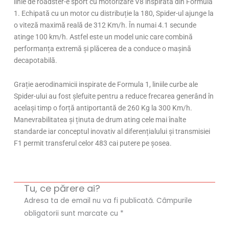
linie de roadster-e sport cu motorizare V8 inspirată din Formula
1. Echipată cu un motor cu distribuție la 180, Spider-ul ajunge la
o viteză maximă reală de 312 Km/h. În numai 4.1 secunde
atinge 100 km/h. Astfel este un model unic care combină
performanța extremă și plăcerea de a conduce o mașină
decapotabilă.
Grație aerodinamicii inspirate de Formula 1, liniile curbe ale
Spider-ului au fost șlefuite pentru a reduce frecarea generând în
același timp o forță antiportantă de 260 Kg la 300 Km/h.
Manevrabilitatea și ținuta de drum ating cele mai înalte
standarde iar conceptul inovativ al diferențialului și transmisiei
F1 permit transferul celor 483 cai putere pe șosea.
Tu, ce părere ai?
Adresa ta de email nu va fi publicată.
Câmpurile
obligatorii sunt marcate cu
*