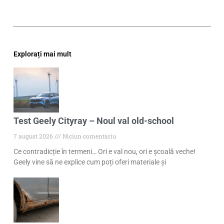
Explorați mai mult
Test Geely Cityray – Noul val old-school
7 august 2026
Niciun comentariu
Ce contradicție în termeni… Ori e val nou, ori e școală veche!
Geely vine să ne explice cum poți oferi materiale și