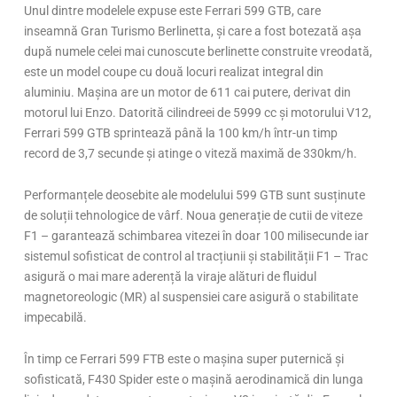
Unul dintre modelele expuse este Ferrari 599 GTB, care
inseamnă Gran Turismo Berlinetta, și care a fost botezată așa
după numele celei mai cunoscute berlinette construite vreodată,
este un model coupe cu două locuri realizat integral din
aluminiu. Mașina are un motor de 611 cai putere, derivat din
motorul lui Enzo. Datorită cilindreei de 5999 cc și motorului V12,
Ferrari 599 GTB sprintează până la 100 km/h într-un timp
record de 3,7 secunde și atinge o viteză maximă de 330km/h.
Performanțele deosebite ale modelului 599 GTB sunt susținute
de soluții tehnologice de vârf. Noua generație de cutii de viteze
F1 – garantează schimbarea vitezei în doar 100 milisecunde iar
sistemul sofisticat de control al tracțiunii și stabilității F1 – Trac
asigură o mai mare aderență la viraje alături de fluidul
magnetoreologic (MR) al suspensiei care asigură o stabilitate
impecabilă.
În timp ce Ferrari 599 FTB este o mașina super puternică și
sofisticată, F430 Spider este o mașină aerodinamică din lunga