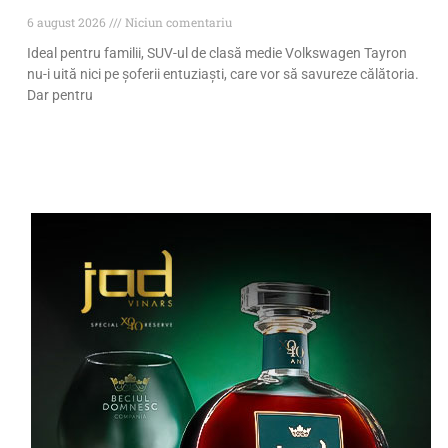
6 august 2026
Niciun comentariu
Ideal pentru familii, SUV-ul de clasă medie Volkswagen Tayron
nu-i uită nici pe șoferii entuziaști, care vor să savureze călătoria.
Dar pentru