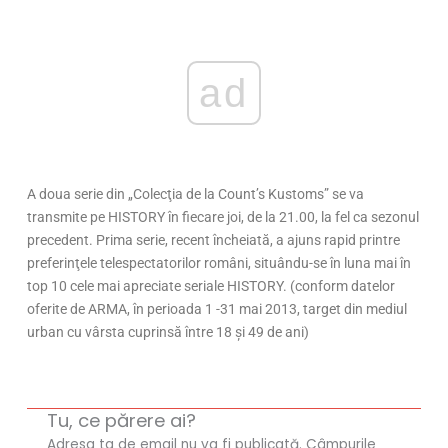
ad
A doua serie din „Colecţia de la Count’s Kustoms” se va
transmite pe HISTORY în fiecare joi, de la 21.00, la fel ca sezonul
precedent. Prima serie, recent încheiată, a ajuns rapid printre
preferinţele telespectatorilor români, situându-se în luna mai în
top 10 cele mai apreciate seriale HISTORY. (conform datelor
oferite de ARMA, în perioada 1 -31 mai 2013, target din mediul
urban cu vârsta cuprinsă între 18 şi 49 de ani)
Tu, ce părere ai?
Adresa ta de email nu va fi publicată.
Câmpurile