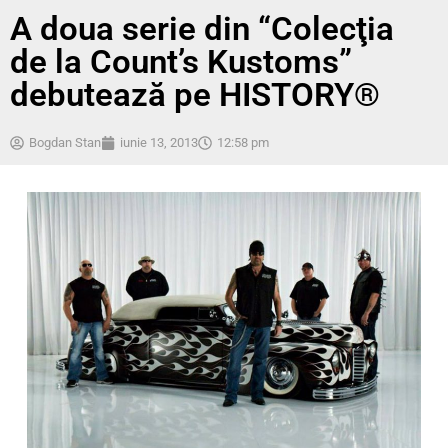
A doua serie din “Colecţia
de la Count’s Kustoms”
debutează pe HISTORY®
Bogdan Stan
iunie 13, 2013
12:58 pm