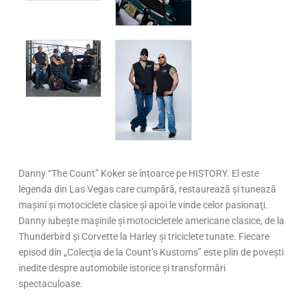
Danny “The Count” Koker se întoarce pe HISTORY. El este
legenda din Las Vegas care cumpără, restaurează şi tunează
maşini şi motociclete clasice şi apoi le vinde celor pasionaţi.
Danny iubeşte maşinile şi motocicletele americane clasice, de la
Thunderbird şi Corvette la Harley şi triciclete tunate. Fiecare
episod din „Colecţia de la Count’s Kustoms” este plin de poveşti
inedite despre automobile istorice şi transformări
spectaculoase.