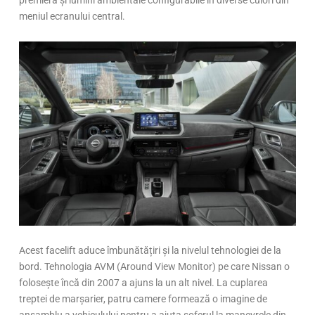
premieră și lumini ambientale configurabile în diverse culori din
meniul ecranului central.
Acest facelift aduce îmbunătățiri și la nivelul tehnologiei de la
bord. Tehnologia AVM (Around View Monitor) pe care Nissan o
folosește încă din 2007 a ajuns la un alt nivel. La cuplarea
treptei de marșarier, patru camere formează o imagine de