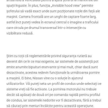
ansamblu a vehiculului pentru a ajuta șoferul la manevrele din
spații înguste. În plus, funcția „invisible hood view” permite
șoferului să vadă exact unde sunt poziționate roțile din față ale
mașinii. Camera frontală are un unghi de captare foarte larg,
astfel înct puteți vedea în ecranul central o imagine a traficului
care circula pe drumul transversal într-o intersecție cu
vizibilitate redusă.
Știm cu toții că reglementările privind siguranța rutieră au
devenit din ce în ce mai exigente, iar sistemele de asistență pot
emite anumite bipuituri enervante și mai mult, chiar dacă sunt
dezactivate, acestea redevin funcționale la următoarea pornire
a mașinii. Ei bine, Nissan vine cu o soluție în ajutorul
utilizatorilor. Vă puteți seta un profil de condus unde selectați ce
sisteme vreți să fie activate. La pornirea motorului nu trebuie
decât să apăsați de două ori pe comanda rapidă pentru profilul
de condus, iar sistemele nedorite vor fi dezactivate, fără a trebui
să căutați prin meniuri încâlcite pentru această operațiune.