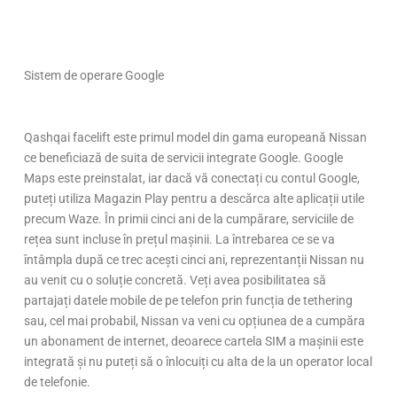
Sistem de operare Google
Qashqai facelift este primul model din gama europeană Nissan
ce beneficiază de suita de servicii integrate Google. Google
Maps este preinstalat, iar dacă vă conectați cu contul Google,
puteți utiliza Magazin Play pentru a descărca alte aplicații utile
precum Waze. În primii cinci ani de la cumpărare, serviciile de
rețea sunt incluse în prețul mașinii. La întrebarea ce se va
întâmpla după ce trec acești cinci ani, reprezentanții Nissan nu
au venit cu o soluție concretă. Veți avea posibilitatea să
partajați datele mobile de pe telefon prin funcția de tethering
sau, cel mai probabil, Nissan va veni cu opțiunea de a cumpăra
un abonament de internet, deoarece cartela SIM a mașinii este
integrată și nu puteți să o înlocuiți cu alta de la un operator local
de telefonie.