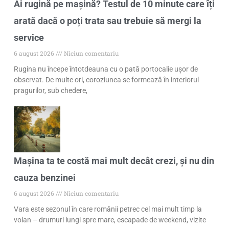
Ai rugină pe mașină? Testul de 10 minute care îți
arată dacă o poți trata sau trebuie să mergi la
service
6 august 2026
Niciun comentariu
Rugina nu începe întotdeauna cu o pată portocalie ușor de
observat. De multe ori, coroziunea se formează în interiorul
pragurilor, sub chedere,
Mașina ta te costă mai mult decât crezi, și nu din
cauza benzinei
6 august 2026
Niciun comentariu
Vara este sezonul în care românii petrec cel mai mult timp la
volan – drumuri lungi spre mare, escapade de weekend, vizite