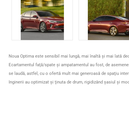
Noua Optima este sensibil mai lungă, mai înaltă şi mai lată dec
Ecartamentul faţă/spate şi ampatamentul au fost, de asemene
se laudă, astfel, cu o ofertă mult mai generoasă de spaţiu interi
Inginerii au optimizat şi ţinuta de drum, rigidizând şasiul şi mo