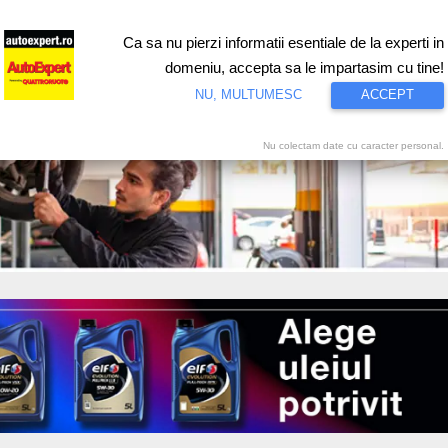
Ca sa nu pierzi informatii esentiale de la experti in
ri
Test drive
Eco
Motorsport
Proiecte speciale
Video
domeniu, accepta sa le impartasim cu tine!
NU, MULTUMESC
ACCEPT
Nu colectam date cu caracter personal.