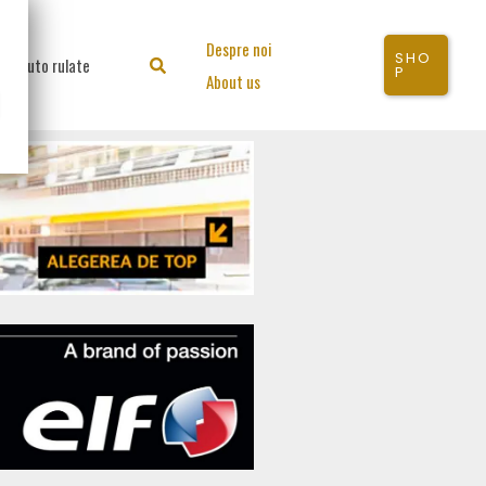
Despre noi
SHO
Auto rulate
Search
P
About us