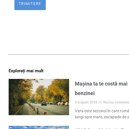
Explorați mai mult
Mașina ta te costă mai 
benzinei
6 august 2026
Niciun comenta
Vara este sezonul în care româ
lungi spre mare, escapade de w