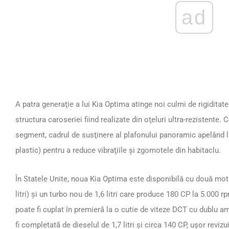
ad
A patra generaţie a lui Kia Optima atinge noi culmi de rigiditat
structura caroseriei fiind realizate din oţeluri ultra-rezistente
segment, cadrul de susţinere al plafonului panoramic apelând l
plastic) pentru a reduce vibraţiile şi zgomotele din habitaclu.
În Statele Unite, noua Kia Optima este disponibilă cu două moto
litri) şi un turbo nou de 1,6 litri care produce 180 CP la 5.000
poate fi cuplat în premieră la o cutie de viteze DCT cu dublu am
fi completată de dieselul de 1,7 litri şi circa 140 CP, uşor revi