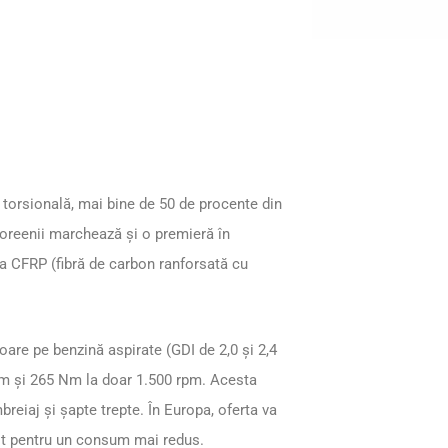
e torsională, mai bine de 50 de procente din
. Coreenii marchează şi o premieră în
a CFRP (fibră de carbon ranforsată cu
are pe benzină aspirate (GDI de 2,0 şi 2,4
 rpm şi 265 Nm la doar 1.500 rpm. Acesta
breiaj şi şapte trepte. În Europa, oferta va
zuit pentru un consum mai redus.