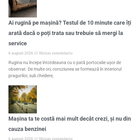
Ai rugină pe mașină? Testul de 10 minute care îți
arată dacă o poți trata sau trebuie să mergi la
service
6 august 2026
Niciun comentariu
Rugina nu începe întotdeauna cu o pată portocalie ușor de
observat. De multe ori, coroziunea se formează în interiorul
pragurilor, sub chedere,
Mașina ta te costă mai mult decât crezi, și nu din
cauza benzinei
6 august 2026
Niciun comentariu