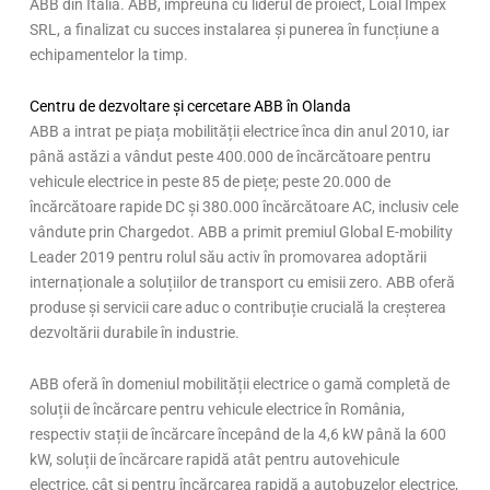
ABB din Italia. ABB, împreună cu liderul de proiect, Loial Impex
SRL, a finalizat cu succes instalarea și punerea în funcțiune a
echipamentelor la timp.
Centru de dezvoltare și cercetare ABB în Olanda
ABB a intrat pe piața mobilității electrice înca din anul 2010, iar
până astăzi a vândut peste 400.000 de încărcătoare pentru
vehicule electrice in peste 85 de piețe; peste 20.000 de
încărcătoare rapide DC și 380.000 încărcătoare AC, inclusiv cele
vândute prin Chargedot. ABB a primit premiul Global E-mobility
Leader 2019 pentru rolul său activ în promovarea adoptării
internaționale a soluțiilor de transport cu emisii zero. ABB oferă
produse și servicii care aduc o contribuție crucială la creșterea
dezvoltării durabile în industrie.
ABB oferă în domeniul mobilității electrice o gamă completă de
soluții de încărcare pentru vehicule electrice în România,
respectiv stații de încărcare începând de la 4,6 kW până la 600
kW, soluții de încărcare rapidă atât pentru autovehicule
electrice, cât și pentru încărcarea rapidă a autobuzelor electrice,