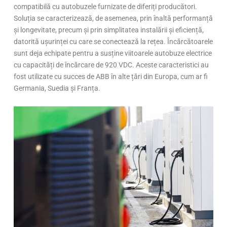
compatibilă cu autobuzele furnizate de diferiți producători.
Soluția se caracterizează, de asemenea, prin înaltă performanță
și longevitate, precum și prin simplitatea instalării și eficiență,
datorită ușurinței cu care se conectează la rețea. Încărcătoarele
sunt deja echipate pentru a susține viitoarele autobuze electrice
cu capacități de încărcare de 920 VDC. Aceste caracteristici au
fost utilizate cu succes de ABB în alte țări din Europa, cum ar fi
Germania, Suedia și Franța.