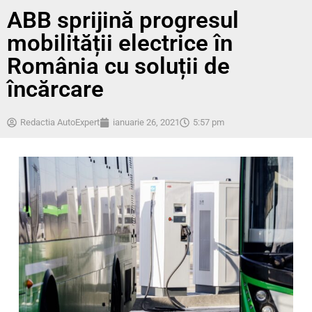
ABB sprijină progresul
mobilității electrice în
România cu soluții de
încărcare
Redactia AutoExpert
ianuarie 26, 2021
5:57 pm