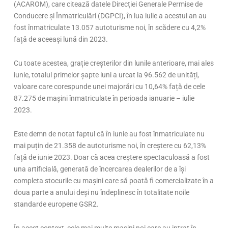
(ACAROM), care citează datele Direcției Generale Permise de
Conducere și Înmatriculări (DGPCI), în lua iulie a acestui an au
fost înmatriculate 13.057 autoturisme noi, în scădere cu 4,2%
față de aceeași lună din 2023.
Cu toate acestea, grație creșterilor din lunile anterioare, mai ales
iunie, totalul primelor șapte luni a urcat la 96.562 de unități,
valoare care corespunde unei majorări cu 10,64% față de cele
87.275 de mașini înmatriculate în perioada ianuarie – iulie
2023.
Este demn de notat faptul că în iunie au fost înmatriculate nu
mai puțin de 21.358 de autoturisme noi, în creștere cu 62,13%
față de iunie 2023. Doar că acea creștere spectaculoasă a fost
una artificială, generată de încercarea dealerilor de a își
completa stocurile cu mașini care să poată fi comercializate în a
doua parte a anului deși nu îndeplinesc în totalitate noile
standarde europene GSR2.
În acest context, cele mai multe mașini noi care au intrat în