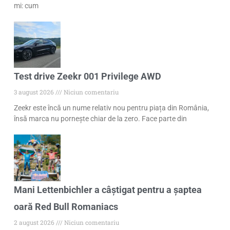
mi: cum
Test drive Zeekr 001 Privilege AWD
3 august 2026
Niciun comentariu
Zeekr este încă un nume relativ nou pentru piața din România,
însă marca nu pornește chiar de la zero. Face parte din
Mani Lettenbichler a câștigat pentru a șaptea
oară Red Bull Romaniacs
2 august 2026
Niciun comentariu