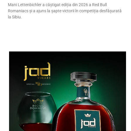
Mani Lettenbichler a câștigat ediția din 2026 a Red Bull
Romaniacs și a ajuns la șapte victorii în competiția desfășurată
la Sibiu.