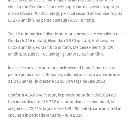
circulație în România în primele șapte luni din acest an aparțin
mărcii Dacia (29.635 unități), pe locul secund aflându-se Toyota
(8.275 unități), iar pe trei Renault (6.571 unități).
Top 10 al înmatriculărilor de autoturisme noi este completat de
Skoda (6.416 unități), Hyundai (5.930 unități), Volkswagen
(5.528 unități), Ford (4.085 unități), Mercedes-Benz (3.209
unități), Suzuki (3.103 unități) și BMW (3.024 unități).
În ceea ce privește autoturismele second-hand înmatriculate
pentru prima oară în România, volumul acestora a atins în iulie
31.216 unități, în creștere cu 20,73% față de iulie 2023.
Conform ACAROM, în total, în primele șapte luni din 2024 au
fost înmatriculate 182.762 de autoturisme second-hand, în
creștere cu 22,41% față de cele 149.298 unități care au intrat în
circulație în perioada ianuarie – iulie 2024.