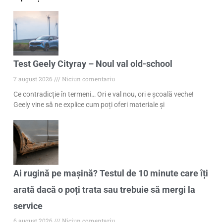
Test Geely Cityray – Noul val old-school
7 august 2026
Niciun comentariu
Ce contradicție în termeni… Ori e val nou, ori e școală veche!
Geely vine să ne explice cum poți oferi materiale și
Ai rugină pe mașină? Testul de 10 minute care îți
arată dacă o poți trata sau trebuie să mergi la
service
6 august 2026
Niciun comentariu