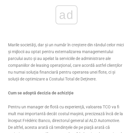
ad
Marile societăţi, dar şi un număr în creştere din rândul celor mici
şi mijlocii au optat pentru externalizarea managementului
parcului auto şi au apelat la serviciile de administrare ale
companiilor de leasing operaţional, care acordă astfel clienţilor
nu numai soluţia financiară pentru operarea unei flote, ci şi
soluţii de optimizare a Costului Total de Deţinere.
Cum se adoptă decizia de achiziţie
Pentru un manager de flotă cu experienţă, valoarea TCO va fi
mult mai importantă decât costul maşinii, precizează încă de la
început Frédéric Banco, directorul general al ALD Automotive.
De altfel, acesta arată că tendinţele de pe piaţă arată că