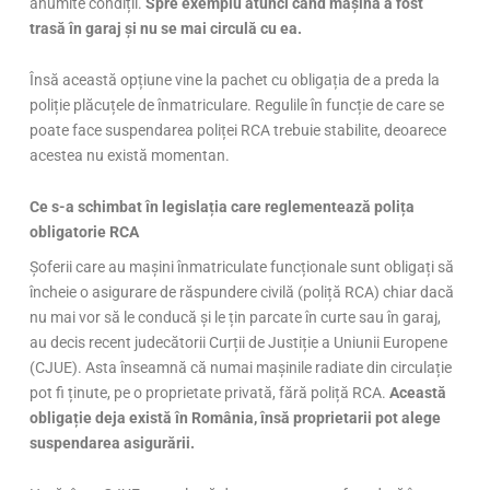
anumite condiții.
Spre exemplu atunci când mașina a fost
trasă în garaj și nu se mai circulă cu ea.
Însă această opțiune vine la pachet cu obligația de a preda la
poliție plăcuțele de înmatriculare. Regulile în funcție de care se
poate face suspendarea poliței RCA trebuie stabilite, deoarece
acestea nu există momentan.
Ce s-a schimbat în legislația care reglementează polița
obligatorie RCA
Șoferii care au mașini înmatriculate funcționale sunt obligați să
încheie o asigurare de răspundere civilă (poliță RCA) chiar dacă
nu mai vor să le conducă și le țin parcate în curte sau în garaj,
au decis recent judecătorii Curții de Justiție a Uniunii Europene
(CJUE). Asta înseamnă că numai mașinile radiate din circulație
pot fi ținute, pe o proprietate privată, fără poliță RCA.
Această
obligație deja există în România, însă proprietarii pot alege
suspendarea asigurării.