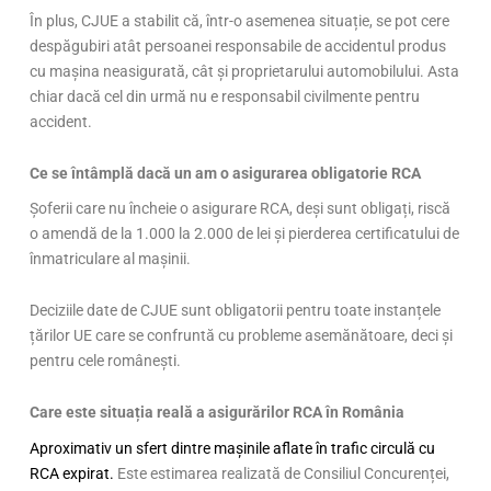
În plus, CJUE a stabilit că, într-o asemenea situație, se pot cere
despăgubiri atât persoanei responsabile de accidentul produs
cu mașina neasigurată, cât și proprietarului automobilului. Asta
chiar dacă cel din urmă nu e responsabil civilmente pentru
accident.
Ce se întâmplă dacă un am o asigurarea obligatorie RCA
Șoferii care nu încheie o asigurare RCA, deși sunt obligați, riscă
o amendă de la 1.000 la 2.000 de lei și pierderea certificatului de
înmatriculare al mașinii.
Deciziile date de CJUE sunt obligatorii pentru toate instanțele
țărilor UE care se confruntă cu probleme asemănătoare, deci și
pentru cele românești.
Care este situația reală a asigurărilor RCA în România
Aproximativ un sfert dintre mașinile aflate în trafic circulă cu
RCA expirat.
Este estimarea realizată de Consiliul Concurenței,