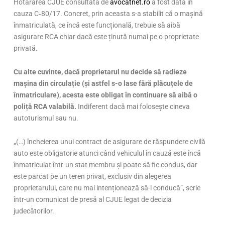
Hotărârea CJUE consultată de
avocatnet.ro
a fost dată în
cauza C‑80/17. Concret, prin aceasta s-a stabilit că o mașină
înmatriculată, ce încă este funcțională, trebuie să aibă
asigurare RCA chiar dacă este ținută numai pe o proprietate
privată.
Cu alte cuvinte, dacă proprietarul nu decide să radieze
mașina din circulație (și astfel s-o lase fără plăcuțele de
înmatriculare), acesta este obligat în continuare să aibă o
poliță RCA valabilă.
Indiferent dacă mai folosește cineva
autoturismul sau nu.
„(…) încheierea unui contract de asigurare de răspundere civilă
auto este obligatorie atunci când vehiculul în cauză este încă
înmatriculat într-un stat membru și poate să fie condus, dar
este parcat pe un teren privat, exclusiv din alegerea
proprietarului, care nu mai intenționează să-l conducă”, scrie
într-un comunicat de presă al CJUE legat de decizia
judecătorilor.