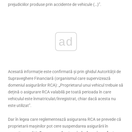
prejudiciilor produse prin accidente de vehicule (…)”.
ad
Acesată informație este confirmată și prin ghidul Autorității de
Supraveghere Financiară (organismul care supervizează
domeniul asigurărilor RCA): „Proprietarul unui vehicul trebuie să
dețină o asigurare RCA valabilă pe toată perioada în care
vehiculul este înmatriculat/înregistrat, chiar dacă acesta nu
este utilizat”.
Dar în legea care reglementează asigurarea RCA se prevede că
proprietarii mașinilor pot cere suspendarea asigurării în