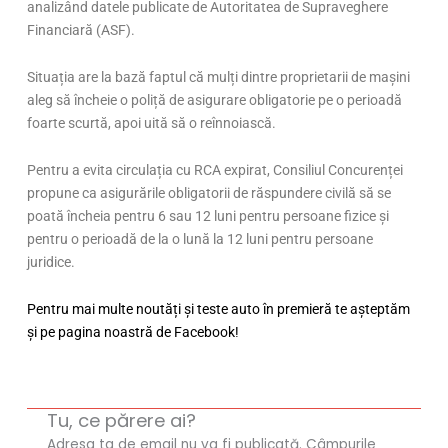
analizând datele publicate de Autoritatea de Supraveghere
Financiară (ASF).
Situația are la bază faptul că mulți dintre proprietarii de mașini
aleg să încheie o poliță de asigurare obligatorie pe o perioadă
foarte scurtă, apoi uită să o reînnoiască.
Pentru a evita circulația cu RCA expirat, Consiliul Concurenței
propune ca asigurările obligatorii de răspundere civilă să se
poată încheia pentru 6 sau 12 luni pentru persoane fizice și
pentru o perioadă de la o lună la 12 luni pentru persoane
juridice.
Pentru mai multe noutăți și teste auto în premieră te așteptăm
și pe pagina noastră de Facebook!
Tu, ce părere ai?
Adresa ta de email nu va fi publicată.
Câmpurile