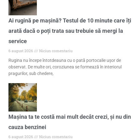
Ai rugină pe mașină? Testul de 10 minute care îți
arată dacă o poți trata sau trebuie să mergi la
service
6 august 2026
Niciun comentariu
Rugina nu începe întotdeauna cu o pată portocalie ușor de
observat. De multe ori, coroziunea se formează în interiorul
pragurilor, sub chedere,
Mașina ta te costă mai mult decât crezi, și nu din
cauza benzinei
6 august 2026
Niciun comentariu