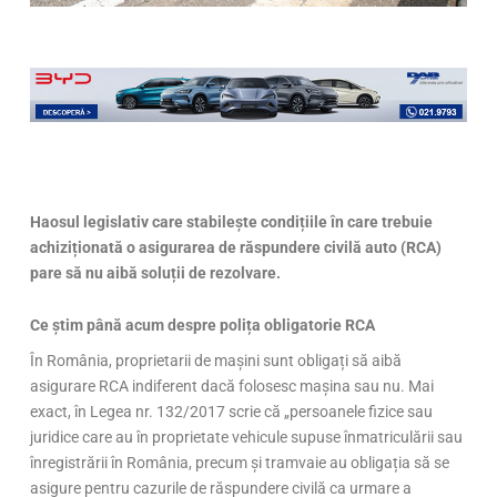
Haosul legislativ care stabilește condițiile în care trebuie
achiziționată o asigurarea de răspundere civilă auto (RCA)
pare să nu aibă soluții de rezolvare.
Ce știm până acum despre polița obligatorie RCA
În România, proprietarii de mașini sunt obligați să aibă
asigurare RCA indiferent dacă folosesc mașina sau nu. Mai
exact, în Legea nr. 132/2017 scrie că „persoanele fizice sau
juridice care au în proprietate vehicule supuse înmatriculării sau
înregistrării în România, precum și tramvaie au obligația să se
asigure pentru cazurile de răspundere civilă ca urmare a