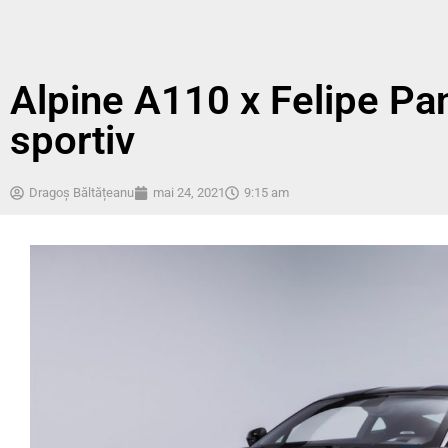
Alpine A110 x Felipe Pan
sportiv
Dragoș Băltățeanu
mai 24, 2021
9:15 am