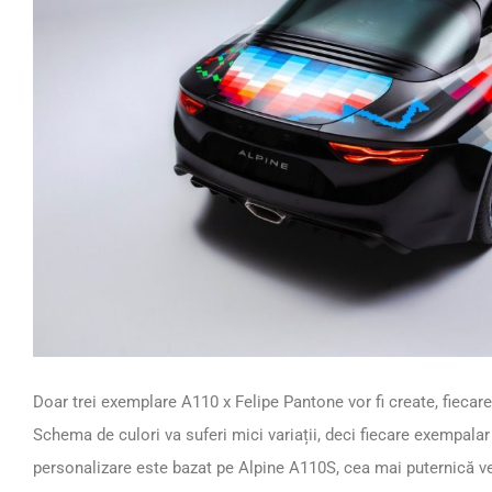
Doar trei exemplare A110 x Felipe Pantone vor fi create, fiecare 
Schema de culori va suferi mici variații, deci fiecare exempalar
personalizare este bazat pe Alpine A110S, cea mai puternică ve