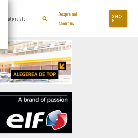
Despre noi
SHO
Auto rulate
Search
P
About us