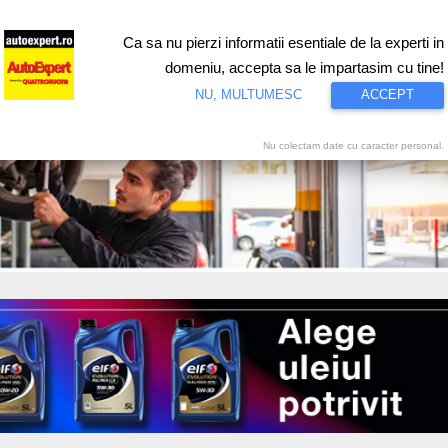
Ca sa nu pierzi informatii esentiale de la experti in
ri
Test drive
Eco
Motorsport
Proiecte speciale
Video
domeniu, accepta sa le impartasim cu tine!
NU, MULTUMESC
ACCEPT
Nu colectam date cu caracter personal.