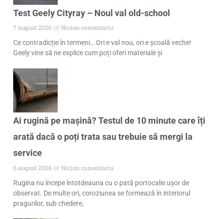
Test Geely Cityray – Noul val old-school
7 august 2026
Niciun comentariu
Ce contradicție în termeni… Ori e val nou, ori e școală veche!
Geely vine să ne explice cum poți oferi materiale și
Ai rugină pe mașină? Testul de 10 minute care îți
arată dacă o poți trata sau trebuie să mergi la
service
6 august 2026
Niciun comentariu
Rugina nu începe întotdeauna cu o pată portocalie ușor de
observat. De multe ori, coroziunea se formează în interiorul
pragurilor, sub chedere,