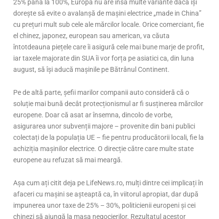
25% până la 100%, Europa nu are însă multe variante dacă își
dorește să evite o avalanșă de mașini electrice „made in China”
cu prețuri mult sub cele ale mărcilor locale. Orice comerciant, fie
el chinez, japonez, european sau american, va căuta
întotdeauna piețele care îi asigură cele mai bune marje de profit,
iar taxele majorate din SUA îi vor forța pe asiatici ca, din luna
august, să își aducă mașinile pe Bătrânul Continent.
Pe de altă parte, șefii marilor companii auto consideră că o
soluție mai bună decât protecționismul ar fi susținerea mărcilor
europene. Doar că asat ar însemna, dincolo de vorbe,
asigurarea unor subvenții majore – provenite din bani publici
colectați de la populația UE – fie pentru producătorii locali, fie la
achiziția mașinilor electrice. O direcție către care multe state
europene au refuzat să mai meargă.
Așa cum ați citit deja pe LifeNews.ro, mulți dintre cei implicați în
afaceri cu mașini se așteaptă ca, în viitorul apropiat, dar după
impunerea unor taxe de 25% – 30%, politicienii europeni și cei
chinezi să ajungă la masa negocierilor. Rezultatul acestor