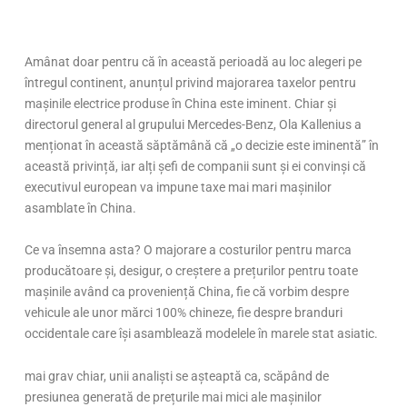
Amânat doar pentru că în această perioadă au loc alegeri pe
întregul continent, anunțul privind majorarea taxelor pentru
mașinile electrice produse în China este iminent. Chiar și
directorul general al grupului Mercedes-Benz, Ola Kallenius a
menționat în această săptămână că „o decizie este iminentă” în
această privință, iar alți șefi de companii sunt și ei convinși că
executivul european va impune taxe mai mari mașinilor
asamblate în China.
Ce va însemna asta? O majorare a costurilor pentru marca
producătoare și, desigur, o creștere a prețurilor pentru toate
mașinile având ca proveniență China, fie că vorbim despre
vehicule ale unor mărci 100% chineze, fie despre branduri
occidentale care își asamblează modelele în marele stat asiatic.
mai grav chiar, unii analiști se așteaptă ca, scăpând de
presiunea generată de prețurile mai mici ale mașinilor