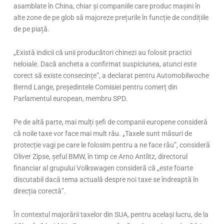
asamblate în China, chiar și companiile care produc mașini în
alte zone de pe glob să majoreze prețurile în funcție de condițiile
de pe piață.
„Există indicii că unii producători chinezi au folosit practici
neloiale. Dacă ancheta a confirmat suspiciunea, atunci este
corect să existe consecințe”, a declarat pentru Automobilwoche
Bernd Lange, președintele Comisiei pentru comerț din
Parlamentul european, membru SPD.
Pe de altă parte, mai mulți șefi de companii europene consideră
că noile taxe vor face mai mult rău. „Taxele sunt măsuri de
protecție vagi pe care le folosim pentru a ne face rău”, consideră
Oliver Zipse, șeful BMW, în timp ce Arno Antlitz, directorul
financiar al grupului Volkswagen consideră că „este foarte
discutabil dacă tema actuală despre noi taxe se îndreaptă în
direcția corectă”.
În contextul majorării taxelor din SUA, pentru același lucru, de la