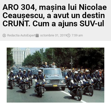
ARO 304, maşina lui Nicolae
Ceauşescu, a avut un destin
CRUNT. Cum a ajuns SUV-ul
Redactia AutoExpert
octombrie 31, 2019
7:59 am