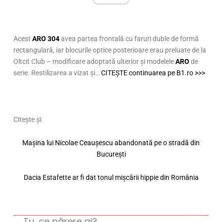
Acest
ARO 304
avea partea frontală cu faruri duble de formă
rectangulară, iar blocurile optice posterioare erau preluate de la
Oltcit Club – modificare adoptată ulterior și modelele
ARO
de
serie. Restilizarea a vizat și…
CITEȘTE continuarea pe B1.ro >>>
Citește și:
Mașina lui Nicolae Ceaușescu abandonată pe o stradă din
București
Dacia Estafette ar fi dat tonul mișcării hippie din România
Tu, ce părere ai?