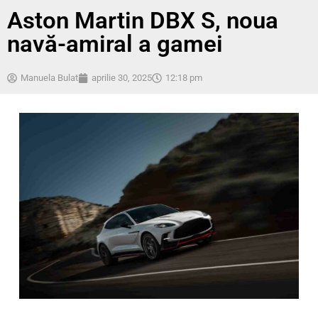
Aston Martin DBX S, noua
navă-amiral a gamei
Manuela Bulat
aprilie 30, 2025
12:18 pm