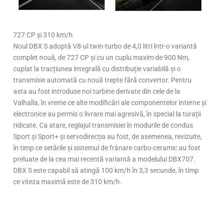
727 CP și 310 km/h
Noul DBX S adoptă V8-ul twin-turbo de 4,0 litri într-o variantă
complet nouă, de 727 CP și cu un cuplu maxim de 900 Nm,
cuplat la tracțiunea integrală cu distribuție variabilă și o
transmisie automată cu nouă trepte fără convertor. Pentru
asta au fost introduse noi turbine derivate din cele de la
Valhalla, în vreme ce alte modificări ale componentelor interne și
electronice au permis o livrare mai agresivă, în special la turații
ridicate. Ca atare, reglajul transmisiei în modurile de condus
Sport și Sport+ și servodirecția au fost, de asemenea, revizuite,
în timp ce setările și sistemul de frânare carbo-ceramic au fost
preluate de la cea mai recentă variantă a modelului DBX707.
DBX S este capabil să atingă 100 km/h în 3,3 secunde, în timp
ce viteza maximă este de 310 km/h.