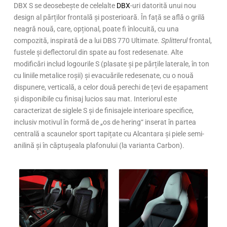
DBX S se deosebește de celelalte
DBX
-uri datorită unui nou
design al părților frontală și posterioară. În față se află o grilă
neagră nouă, care, opțional, poate fi înlocuită, cu una
compozită, inspirată de a lui DBS 770 Ultimate.
Splitterul
frontal,
fustele și deflectorul din spate au fost redesenate. Alte
modificări includ logourile S (plasate și pe părțile laterale, în ton
cu liniile metalice roșii) și evacuările redesenate, cu o nouă
dispunere, verticală, a celor două perechi de țevi de eșapament
și disponibile cu finisaj lucios sau mat. Interiorul este
caracterizat de siglele S și de finisajele interioare specifice,
inclusiv motivul în formă de „os de hering“ inserat în partea
centrală a scaunelor sport tapițate cu Alcantara și piele semi-
anilină și în căptușeala plafonului (la varianta Carbon).