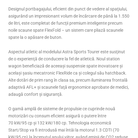
Designul portbagajului, eficient din punct de vedere al spaţiului,
asigurând un impresionant volum de încărcare de până la 1.550
de litri, este completat de funcţii premium inteligente precum
noile scaune spate FlexFold – un sistem care pliază scaunele
spate la o apăsare de buton.
Aspectul atletic al modelului Astra Sports Tourer este susţinut
de o experienţă de conducere la fel de atletică. Noul station
wagon beneficiază de aceeaşi suspensie spate inovatoare şi
acelaşi şasiu mecatronic FlexRide ca şi colegul său hatchback.
Alte dotări de prim rang în clasa sa, precum iluminarea frontală
adaptivă AFL+ şi scaunele faţă ergonomice aprobate de medici,
adaugă confort şi siguranţă.
O gamă amplă de sisteme de propulsie ce cuprinde nouă
motorizări cu consum eficient asigură o putere între
70 kW/95 cp şi 132 kW/180 cp. Tehnologia economică
Start/Stop va fi introdusă mai întâi la motorul 1.3 CDTI (70
kW/95 cp) la începutul anului viitor, având emisii de CO2 reduse,