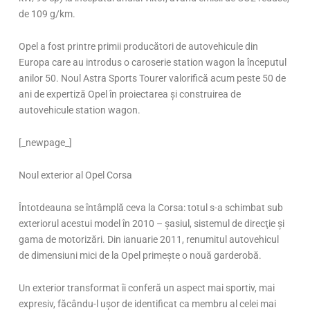
de 109 g/km.
Opel a fost printre primii producători de autovehicule din
Europa care au introdus o caroserie station wagon la începutul
anilor 50. Noul Astra Sports Tourer valorifică acum peste 50 de
ani de expertiză Opel în proiectarea şi construirea de
autovehicule station wagon.
[_newpage_]
Noul exterior al Opel Corsa
Întotdeauna se întâmplă ceva la Corsa: totul s-a schimbat sub
exteriorul acestui model în 2010 – şasiul, sistemul de direcţie şi
gama de motorizări. Din ianuarie 2011, renumitul autovehicul
de dimensiuni mici de la Opel primeşte o nouă garderobă.
Un exterior transformat îi conferă un aspect mai sportiv, mai
expresiv, făcându-l uşor de identificat ca membru al celei mai