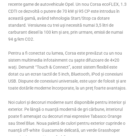
recente game de autovehicule Opel. Un nou Corsa ecoFLEX, 1.3
CDTI ce dezvoltă o putere de 70 kW şi 95 CP este introdus în
această gamă, având tehnologia Start/Stop ca dotare
standard. Versiunea cu trei uşi necesită numai 3,5 litri de
carburant diesel la 100 km şi are, prin urmare, emisii de numai
94 g/km CO2.
Pentru a fi conectat cu lumea, Corsa este prevăzut cu un nou
sistem multimedia infotainment cu şapte difuzoare de 4×20
waţi. Denumit “Touch & Connect”, acest sistem flexibil este
dotat cu un ecran tactil de 5 inch, Bluetooth, iPod şi conexiuni
USB. Dispune de conexiuni universale, este uşor de folosit şi are
toate dotările moderne încorporate, la un preţ foarte avantajos.
Noi culori şi decoruri moderne sunt disponibile pentru interior şi
exterior. Pe lângă o nuanţă modernă de gri cărbune, interiorul
poate fi amenajat cu decoruri mai expresive Tabasco Orange
sau Steel Blue. Noua paletă de culori pentru exterior cuprinde o
nuanţă off-white Guacamole delicată, un verde Grasshoper