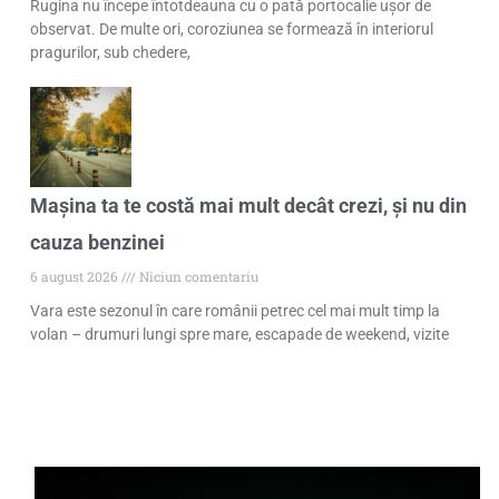
Rugina nu începe întotdeauna cu o pată portocalie ușor de
observat. De multe ori, coroziunea se formează în interiorul
pragurilor, sub chedere,
Mașina ta te costă mai mult decât crezi, și nu din
cauza benzinei
6 august 2026
Niciun comentariu
Vara este sezonul în care românii petrec cel mai mult timp la
volan – drumuri lungi spre mare, escapade de weekend, vizite