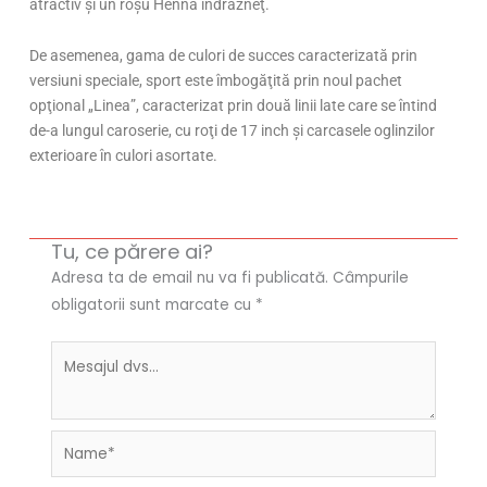
atractiv şi un roşu Henna îndrăzneţ.
De asemenea, gama de culori de succes caracterizată prin
versiuni speciale, sport este îmbogăţită prin noul pachet
opţional „Linea”, caracterizat prin două linii late care se întind
de-a lungul caroserie, cu roţi de 17 inch şi carcasele oglinzilor
exterioare în culori asortate.
Tu, ce părere ai?
Adresa ta de email nu va fi publicată.
Câmpurile
obligatorii sunt marcate cu
*
Name*