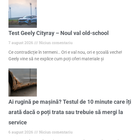
Test Geely Cityray – Noul val old-school
7 august 2026
Niciun comentariu
Ce contradicție în termeni… Ori e val nou, ori e școală veche!
Geely vine să ne explice cum poți oferi materiale și
Ai rugină pe mașină? Testul de 10 minute care îți
arată dacă o poți trata sau trebuie să mergi la
service
6 august 2026
Niciun comentariu