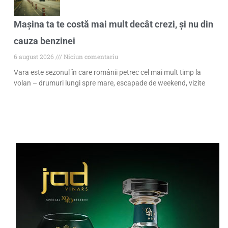
Mașina ta te costă mai mult decât crezi, și nu din
cauza benzinei
6 august 2026
Niciun comentariu
Vara este sezonul în care românii petrec cel mai mult timp la
volan – drumuri lungi spre mare, escapade de weekend, vizite