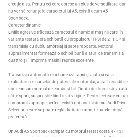
creație a sa. Pentru cei care doresc un plus de versatilitate, dar
nu vor să renunțe la caracterul lui A5, există acum A5
Sportback.
Caracter dinamic
Liniile agresive trădează caracterul dinamic al mașinii care, în
varianta testată era echipată cu propulsorul TFSI de 211 CP și
transmisia cu dublu ambreiaj și șapte rapoarte. Motorul
supraalimentat formează o echipă bună alături de transmisia
quattro și îi imprimă mașinii reprize excelente.
Transmisia automată reacționează rapid și ajută și ea la
exploatarea resurselor de putere ale motorului, asta în condițiile
unui consum normal de combustibil. Ținuta de drum este axată
către sport, suspensiile fiind relativ rigide. Pentru cei care vor un
compromis aproape perfect există opțional sistemul Audi Drive
Select prin care se poate regla duritatea amortizoarelor după
preferință.
Un Audi A5 Sportback echipat cu motorul testat costă 47,131