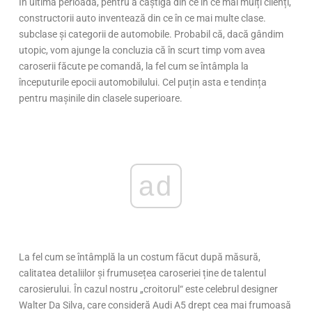
În ultima perioadă, pentru a câștiga din ce în ce mai mulți clienți,
constructorii auto inventează din ce în ce mai multe clase.
subclase și categorii de automobile. Probabil că, dacă gândim
utopic, vom ajunge la concluzia că în scurt timp vom avea
caroserii făcute pe comandă, la fel cum se întâmpla la
începuturile epocii automobilului. Cel puțin asta e tendința
pentru mașinile din clasele superioare.
ad
La fel cum se întâmplă la un costum făcut după măsură,
calitatea detaliilor și frumusețea caroseriei ține de talentul
carosierului. În cazul nostru „croitorul“ este celebrul designer
Walter Da Silva, care consideră Audi A5 drept cea mai frumoasă