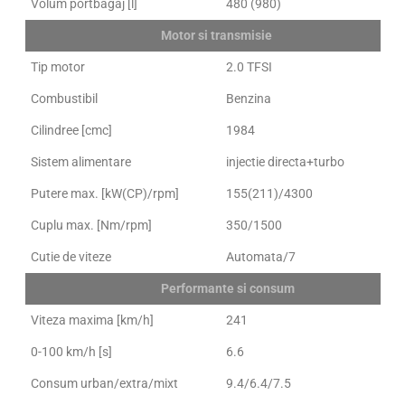
Volum portbagaj [l]
480 (980)
Motor si transmisie
Tip motor
2.0 TFSI
Combustibil
Benzina
Cilindree [cmc]
1984
Sistem alimentare
injectie directa+turbo
Putere max. [kW(CP)/rpm]
155(211)/4300
Cuplu max. [Nm/rpm]
350/1500
Cutie de viteze
Automata/7
Performante si consum
Viteza maxima [km/h]
241
0-100 km/h [s]
6.6
Consum urban/extra/mixt
9.4/6.4/7.5