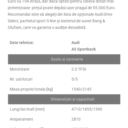
Euro cu TVA inclus, dar dacă optezi pentru câteva dotări mai
pretențioase prețul poate depăși ușor pragul de 55.000 Euro.
Recomandat este să alegeți din lista de opționale Audi Drive
Select, pachetul sport S-line și sistemul de sunet Bang &
Olufsen, care va garanta o audiție deosebită.
Date tehnice:
Audi
A5 Sportback
Sasiu si caroserie
Motorizare
2.0 TFSI
Nr. usi/locuri
5/5
Masa proprie/totala [kg]
1540/2145
Dimensiuni si capacitati
Lung/lat/inalt [mm]
4710/1855/1390
Ampatament
2810