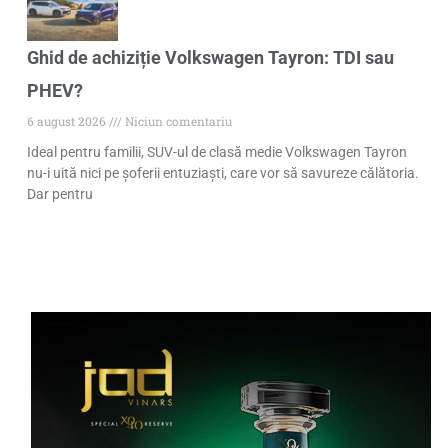
Ghid de achiziție Volkswagen Tayron: TDI sau
PHEV?
6 august 2026
Niciun comentariu
Ideal pentru familii, SUV-ul de clasă medie Volkswagen Tayron
nu-i uită nici pe șoferii entuziaști, care vor să savureze călătoria.
Dar pentru