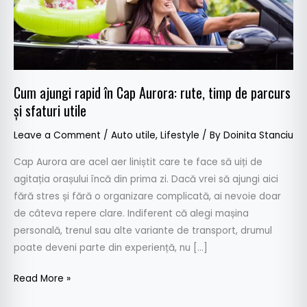
timp
de
parcurs
și
sfaturi
Cum ajungi rapid în Cap Aurora: rute, timp de parcurs
utile
și sfaturi utile
Leave a Comment
/
Auto utile
,
Lifestyle
/ By
Doinita Stanciu
Cap Aurora are acel aer liniștit care te face să uiți de
agitația orașului încă din prima zi. Dacă vrei să ajungi aici
fără stres și fără o organizare complicată, ai nevoie doar
de câteva repere clare. Indiferent că alegi mașina
personală, trenul sau alte variante de transport, drumul
poate deveni parte din experiență, nu […]
Read More »