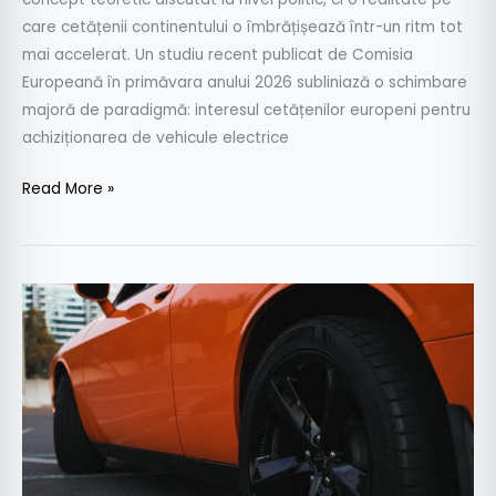
care cetățenii continentului o îmbrățișează într-un ritm tot
mai accelerat. Un studiu recent publicat de Comisia
Europeană în primăvara anului 2026 subliniază o schimbare
majoră de paradigmă: interesul cetățenilor europeni pentru
achiziționarea de vehicule electrice
Read More »
(A)
Anvelope
noi
versus
second
hand:
alege
informat