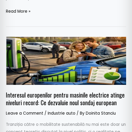
Read More »
Interesul
europenilor
pentru
masinile
electrice
atinge
niveluri
record:
Interesul europenilor pentru masinile electrice atinge
Ce
niveluri record: Ce dezvaluie noul sondaj european
dezvaluie
Leave a Comment
/
Industrie auto
/ By
Doinita Stanciu
noul
sondaj
Tranziția către o mobilitate sustenabilă nu mai este doar un
european
concept teoretic discutat la nivel politic, ci o realitate pe