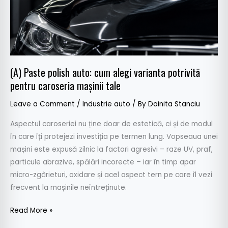
potrivită
pentru
caroseria
mașinii
tale
(A) Paste polish auto: cum alegi varianta potrivită
pentru caroseria mașinii tale
Leave a Comment
/
Industrie auto
/ By
Doinita Stanciu
Aspectul caroseriei nu ține doar de estetică, ci și de modul
în care îți protejezi investiția pe termen lung. Vopseaua unei
mașini este expusă zilnic la factori agresivi – raze UV, praf,
particule abrazive, spălări incorecte – iar în timp apar
micro-zgârieturi, oxidare și acel aspect tern pe care îl vezi
frecvent la mașinile neîntreținute.
Read More »