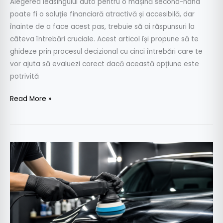
Alegerea leasingului auto pentru o mașină second-hand
poate fi o soluție financiară atractivă și accesibilă, dar
înainte de a face acest pas, trebuie să ai răspunsuri la
câteva întrebări cruciale. Acest articol își propune să te
ghideze prin procesul decizional cu cinci întrebări care te
vor ajuta să evaluezi corect dacă această opțiune este
potrivită
Read More »
(A)
Paste
polish
auto:
cum
alegi
varianta