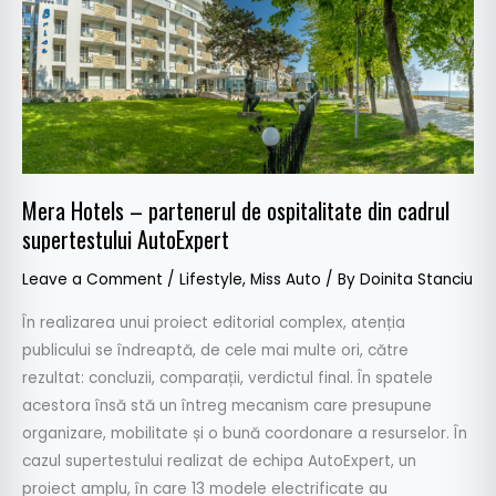
de
ospitalitate
din
cadrul
supertestului
AutoExpert
Mera Hotels – partenerul de ospitalitate din cadrul
supertestului AutoExpert
Leave a Comment
/
Lifestyle
,
Miss Auto
/ By
Doinita Stanciu
În realizarea unui proiect editorial complex, atenția
publicului se îndreaptă, de cele mai multe ori, către
rezultat: concluzii, comparații, verdictul final. În spatele
acestora însă stă un întreg mecanism care presupune
organizare, mobilitate și o bună coordonare a resurselor. În
cazul supertestului realizat de echipa AutoExpert, un
proiect amplu, în care 13 modele electrificate au