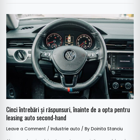
Cinci
întrebări
și
răspunsuri,
înainte
de
a
opta
pentru
leasing
auto
second-
Cinci întrebări și răspunsuri, înainte de a opta pentru
hand
leasing auto second-hand
Leave a Comment
/
Industrie auto
/ By
Doinita Stanciu