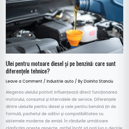
motoare
diesel
și
pe
benzină:
care
sunt
diferențele
Ulei pentru motoare diesel și pe benzină: care sunt
tehnice?
diferențele tehnice?
Leave a Comment
/
Industrie auto
/ By
Doinita Stanciu
Alegerea uleiului potrivit influențează direct funcționarea
motorului, consumul și intervalele de service. Diferențele
dintre uleiurile pentru diesel și cele pentru benzină țin de
formulă, pachetul de aditivi și compatibilitatea cu
sistemele moderne de emisii. În rândurile următoare
clarificăm aceste aspecte, astfel încât să poți lua o decizie