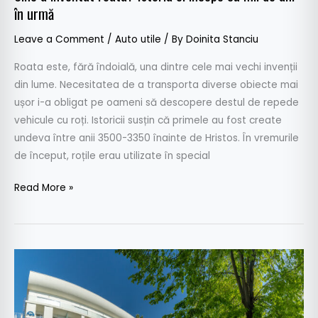
în urmă
în
urmă
Leave a Comment
/
Auto utile
/ By
Doinita Stanciu
Roata este, fără îndoială, una dintre cele mai vechi invenții
din lume. Necesitatea de a transporta diverse obiecte mai
ușor i-a obligat pe oameni să descopere destul de repede
vehicule cu roți. Istoricii susțin că primele au fost create
undeva între anii 3500-3350 înainte de Hristos. În vremurile
de început, roțile erau utilizate în special
Read More »
Mera
Hotels
–
partenerul