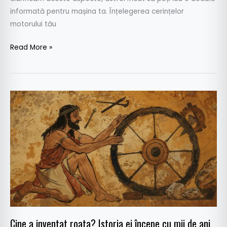
informată pentru mașina ta. Înțelegerea cerințelor
motorului tău
Read More »
Cine
a
inventat
roata?
Istoria
ei
începe
cu
mii
de
Cine a inventat roata? Istoria ei începe cu mii de ani
ani