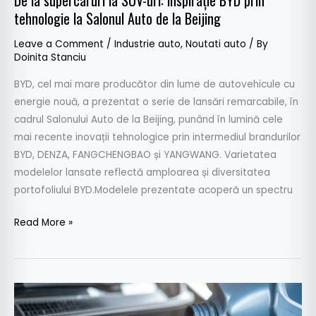
tehnologie la Salonul Auto de la Beijing
Salonul
Auto
Leave a Comment
/
Industrie auto
,
Noutati auto
/ By
de
Doinita Stanciu
la
BYD, cel mai mare producător din lume de autovehicule cu
Beijing
energie nouă, a prezentat o serie de lansări remarcabile, în
cadrul Salonului Auto de la Beijing, punând în lumină cele
mai recente inovații tehnologice prin intermediul brandurilor
BYD, DENZA, FANGCHENGBAO și YANGWANG. Varietatea
modelelor lansate reflectă amploarea și diversitatea
portofoliului BYD.Modelele prezentate acoperă un spectru
Read More »
Ulei
pentru