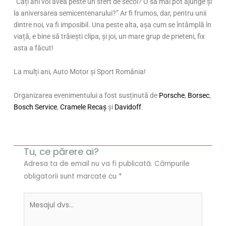
”Câți ani voi avea peste un sfert de secol? O să mai pot ajunge și
la aniversarea semicentenarului?” Ar fi frumos, dar, pentru unii
dintre noi, va fi imposibil. Una peste alta, așa cum se întâmplă în
viață, e bine să trăiești clipa, și joi, un mare grup de prieteni, fix
asta a făcut!
La mulți ani, Auto Motor și Sport România!
Organizarea evenimentului a fost susținută de
Porsche
,
Borsec
,
Bosch Service
,
Cramele Recaș
și
Davidoff
.
Tu, ce părere ai?
Adresa ta de email nu va fi publicată.
Câmpurile
obligatorii sunt marcate cu
*