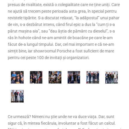
presus de rivalitate, există o colegialitate care ne ține uniți. Care
ne ajută să trecem peste perioada asta grea, în special pentru
revistele tipărite. S-a discutat relaxat, ”la adăpostul” unui pahar
de vin, s-a dezbătut intens, când firul epic a dus la ”cum ți s-a
părut mașina aia”, sau ”dau ăștia de pământ cu dieselul”, s-a
râs în hohote când ne-am amintit de boacăne pe care le-am
făcut de-a lungul timpului. Dar, cel mai important e că ne-am
simțit bine, iar showroomul Porsche a fost suficient de mare
pentru cei peste 100 de invitați și organizatori.
Ce urmează? Nimeni nu știe unde ne va duce viața. Dar, sunt
sigur că, în mintea fiecăruia, involuntar a fost făcut un calcul.