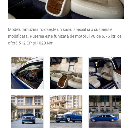
Modelul limuzină folosește un șasiu special și o suspensie
modificată. Puterea este funizată de motorul V8 de 6.75 litri ce
oferă 512 CP și 1020 Nm.