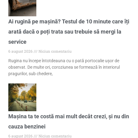
Ai rugină pe mașină? Testul de 10 minute care îți
arată dacă o poți trata sau trebuie să mergi la
service
6 august 2026
Niciun comentariu
Rugina nu începe întotdeauna cu o pată portocalie ușor de
observat. De multe ori, coroziunea se formează în interiorul
pragurilor, sub chedere,
Mașina ta te costă mai mult decât crezi, și nu din
cauza benzinei
6 august 2026
Niciun comentariu