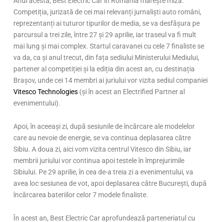
Anul acesta, Best Electric Car in Romania mărește miza.
Competiția, jurizată de cei mai relevanți jurnaliști auto români,
reprezentanți ai tuturor tipurilor de media, se va desfășura pe
parcursul a trei zile, între 27 și 29 aprilie, iar traseul va fi mult
mai lung și mai complex. Startul caravanei cu cele 7 finaliste se
va da, ca și anul trecut, din fața sediului Ministerului Mediului,
partener al competiției și la ediția din acest an, cu destinația
Brașov, unde cei 14 membri ai juriului vor vizita sediul companiei
Vitesco Technologies
(și în acest an Electrified Partner al
evenimentului).
Apoi, în aceeași zi, după sesiunile de încărcare ale modelelor
care au nevoie de energie, se va continua deplasarea către
Sibiu. A doua zi, aici vom vizita centrul Vitesco din Sibiu, iar
membrii juriului vor continua apoi testele în împrejurimile
Sibiului. Pe 29 aprilie, în cea de-a treia zi a evenimentului, va
avea loc sesiunea de vot, apoi deplasarea către București, după
încărcarea bateriilor celor 7 modele finaliste.
În acest an, Best Electric Car aprofundează parteneriatul cu