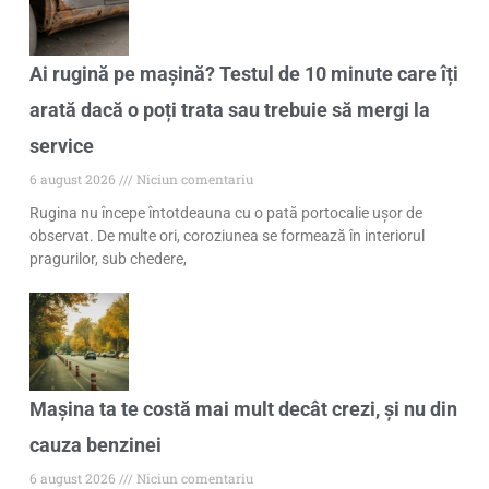
Ai rugină pe mașină? Testul de 10 minute care îți
arată dacă o poți trata sau trebuie să mergi la
service
6 august 2026
Niciun comentariu
Rugina nu începe întotdeauna cu o pată portocalie ușor de
observat. De multe ori, coroziunea se formează în interiorul
pragurilor, sub chedere,
Mașina ta te costă mai mult decât crezi, și nu din
cauza benzinei
6 august 2026
Niciun comentariu