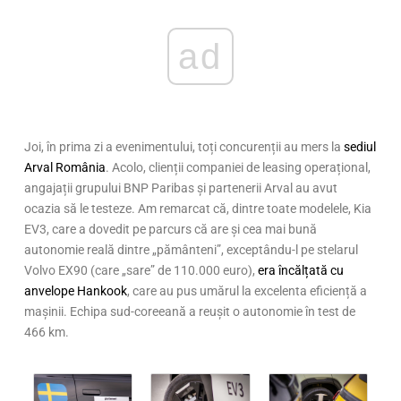
ad
Joi, în prima zi a evenimentului, toți concurenții au mers la
sediul
Arval România
. Acolo, clienții companiei de leasing operațional,
angajații grupului BNP Paribas și partenerii Arval au avut
ocazia să le testeze. Am remarcat că, dintre toate modelele, Kia
EV3, care a dovedit pe parcurs că are și cea mai bună
autonomie reală dintre „pământeni”, exceptându-l pe stelarul
Volvo EX90 (care „sare” de 110.000 euro),
era încălțată cu
anvelope Hankook
, care au pus umărul la excelenta eficiență a
mașinii. Echipa sud-coreeană a reușit o autonomie în test de
466 km.