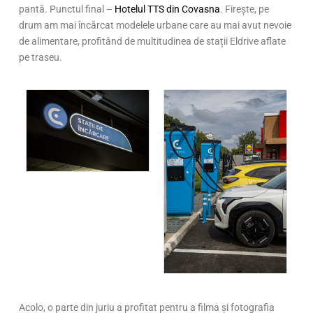
pantă. Punctul final –
Hotelul TTS din Covasna
. Firește, pe
drum am mai încărcat modelele urbane care au mai avut nevoie
de alimentare, profitând de multitudinea de stații Eldrive aflate
pe traseu.
Acolo, o parte din juriu a profitat pentru a filma și fotografia