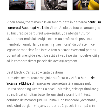
Vineri seară, toate mașinile au fost mutate în parcarea
centrului
comercial București Mall
, din Vitan. Acolo au fost colantate și s-
au bucurat, pe parcursul weekendului, de atenția tuturor
vizitatorilor mallului. Mulți dintre ei au profitat de prezența
membrilor juriului lângă mașini și „au încins” discuții tehnice
legate de modelele finaliste. A fost o ocazie excelentă pentru
potențialii clienți de electrice atât să vadă pe viu modelele, cât și
să le compare direct pe cele din același segment.
Best Electric Car 2025 – gata de drum
Duminică seara, toate mașinile au făcut o vizită la
hub-ul de
încărcare Eldrive
din parcarea supraetajată a magazinului
Unirea Shopping Center. La nivelul al treilea, cele opt finaliste și-
au încărcat simultan bateriile, urmând a porni luni în test,
conduse de membrii juriului. Ruta? Una impecabil „desenată”,
incluzând porțiuni virajate, autostradă, șosele în rampă și în