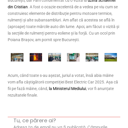
București, dar l-am condimentat cu o vizită la
uzina Schaeffler
din Cristian
. A fost o ocazie excelentă de a vedea pe viu cum se
construiesc elemente de distribuție pentru motoare termice,
rulmenți și alte subansambluri. Am aflat că acestea se află în
(aproape) toate mărcile auto din lume. Apoi, am făcut o vizită și
la secțiile de rulmenți pentru eoliene și la forjă. Cu un ocol prin
Poiana Brașov, am pornit spre București.
Acum, când toate s-au așezat, juriul a votat, însă abia mâine
vom afla câștigătorii competiției Best Electric Car 2025. Așa că
fii pe fază mâine, când,
la Ministerul Mediului
, vor fi anunțate
rezultatele finale.
Tu, ce părere ai?
Adresa ta de email nu va fi publicată.
Câmpurile