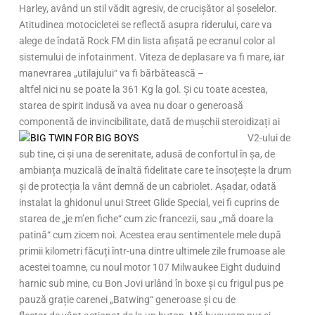
Harley, având un stil vădit agresiv, de crucișător al șoselelor.
Atitudinea motocicletei se reflectă asupra riderului, care va
alege de îndată Rock FM din lista afișată pe ecranul color al
sistemului de infotainment. Viteza de deplasare va fi mare, iar
manevrarea „utilajului“ va fi bărbătească –
altfel nici nu se poate la 361 Kg la gol. Și cu toate acestea,
starea de spirit indusă va avea nu doar o generoasă
componentă de invincibilitate
, dată de mușchii steroidizați ai
V2-ului de
sub tine, ci și una de serenitate, adusă de confortul în șa, de
ambianța muzicală de înaltă fidelitate care te însoțește la drum
și de protecția la vânt demnă de un cabriolet. Așadar, odată
instalat la ghidonul unui Street Glide Special, vei fi cuprins de
starea de „je m’en fiche“ cum zic francezii, sau „mă doare la
patină“ cum zicem noi. Acestea erau sentimentele mele după
primii kilometri făcuți într-una dintre ultimele zile frumoase ale
acestei toamne, cu noul motor 107 Milwaukee Eight duduind
harnic sub mine, cu Bon Jovi urlând în boxe și cu frigul pus pe
pauză grație carenei „Batwing“ generoase și cu de