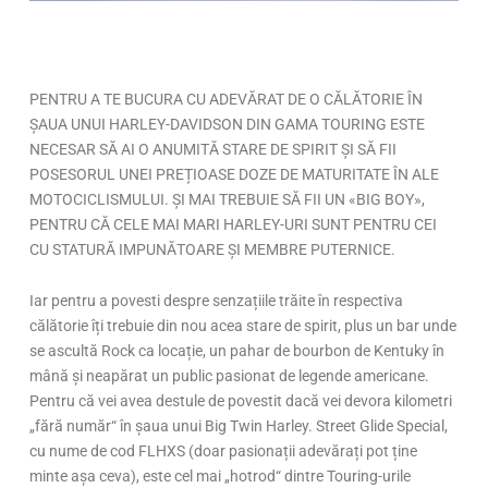
PENTRU A TE BUCURA CU ADEVĂRAT DE O CĂLĂTORIE ÎN
ȘAUA UNUI HARLEY-DAVIDSON DIN GAMA TOURING ESTE
NECESAR SĂ AI O ANUMITĂ STARE DE SPIRIT ȘI SĂ FII
POSESORUL UNEI PREȚIOASE DOZE DE MATURITATE ÎN ALE
MOTOCICLISMULUI. ȘI MAI TREBUIE SĂ FII UN «BIG BOY»,
PENTRU CĂ CELE MAI MARI HARLEY-URI SUNT PENTRU CEI
CU STATURĂ IMPUNĂTOARE ȘI MEMBRE PUTERNICE.
Iar pentru a povesti despre senzațiile trăite în respectiva
călătorie îți trebuie din nou acea stare de spirit, plus un bar unde
se ascultă Rock ca locație, un pahar de bourbon de Kentuky în
mână și neapărat un public pasionat de legende americane.
Pentru că vei avea destule de povestit dacă vei devora kilometri
„fără număr“ în șaua unui Big Twin Harley. Street Glide Special,
cu nume de cod FLHXS (doar pasionații adevărați pot ține
minte așa ceva), este cel mai „hotrod“ dintre Touring-urile