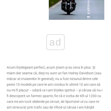
ad
Acum înțelegeam perfect, acum știam și eu ceva în plus. Și
miam dat seama că, deși nu sunt un fan Halrey-Davidson (sau
măcar al cruiserelor în general), nu a fost niciunul dintre cele
peste 10 modele pe care le-am condus în ultimii 10 ani care să
nu-mi fi placut – odată ce i-am înțeles spiritul – și căruia să nu-i
fi descoperit un farmec aparte, fie că e vorba de XR-ul 1200 cu
care mi-am tocit sliderele pe circuit, de Sportster-ul cu care m-
am strecurat prin trafic sau de VRod-ul căruia i-am hârjâit