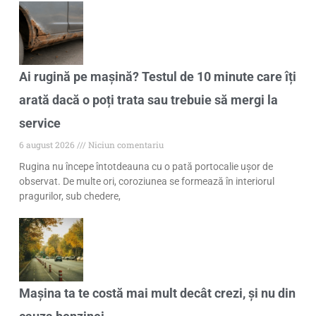
Ai rugină pe mașină? Testul de 10 minute care îți
arată dacă o poți trata sau trebuie să mergi la
service
6 august 2026
Niciun comentariu
Rugina nu începe întotdeauna cu o pată portocalie ușor de
observat. De multe ori, coroziunea se formează în interiorul
pragurilor, sub chedere,
Mașina ta te costă mai mult decât crezi, și nu din