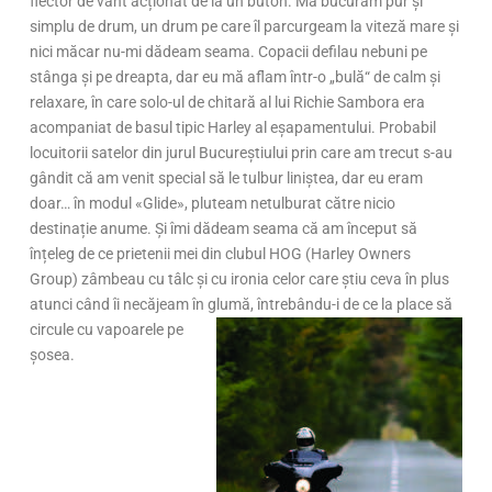
flector de vânt acționat de la un buton. Mă bucuram pur și
simplu de drum, un drum pe care îl parcurgeam la viteză mare și
nici măcar nu-mi dădeam seama. Copacii defilau nebuni pe
stânga și pe dreapta, dar eu mă aflam într-o „bulă“ de calm și
relaxare, în care solo-ul de chitară al lui Richie Sambora era
acompaniat de basul tipic Harley al eșapamentului. Probabil
locuitorii satelor din jurul Bucureștiului prin care am trecut s-au
gândit că am venit special să le tulbur liniștea, dar eu eram
doar… în modul «Glide», pluteam netulburat către nicio
destinație anume. Și îmi dădeam seama că am început să
înțeleg de ce prietenii mei din clubul HOG (Harley Owners
Group) zâmbeau cu tâlc și cu ironia celor care știu ceva în plus
atunci când îi necăjeam în
glumă, întrebându-i de ce la place să
circule cu vapoarele pe
șosea.